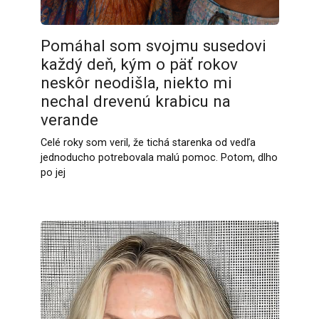
Pomáhal som svojmu susedovi
každý deň, kým o päť rokov
neskôr neodišla, niekto mi
nechal drevenú krabicu na
verande
Celé roky som veril, že tichá starenka od vedľa
jednoducho potrebovala malú pomoc. Potom, dlho
po jej