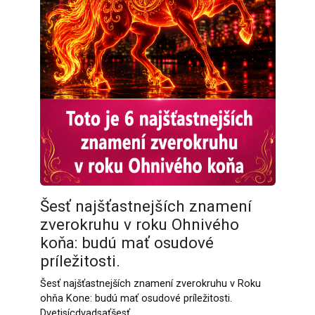
Šesť najšťastnejších znamení
zverokruhu v roku Ohnivého
koňa: budú mať osudové
príležitosti.
Šesť najšťastnejších znamení zverokruhu v Roku
ohňa Kone: budú mať osudové príležitosti.
Dvetisícdvadsaťšesť