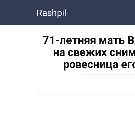
Перейти
Rashpil
к
контенту
71-летняя мать 
на свежих сни
ровесница ег