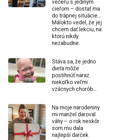
večeru s jediným
cieľom – dostať ma
do trápnej situácie…
Málokto vedel, že jej
chcem dať lekciu, na
ktorú nikdy
nezabudne.
Stáva sa, že jedno
dieťa môže
postihnúť naraz
niekoľko veľmi
vzácnych chorôb…
Na moje narodeniny
mi manžel daroval
váhy – o rok neskôr
som mu dala
najlepší darček