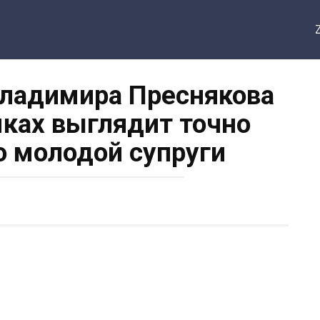
Владимира Преснякова
мках выглядит точно
о молодой супруги