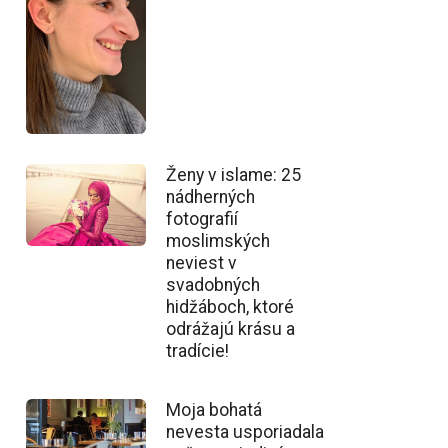
Ženy v islame: 25
nádherných
fotografií
moslimských
neviest v
svadobných
hidžáboch, ktoré
odrážajú krásu a
tradície!
Moja bohatá
nevesta usporiadala