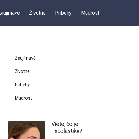
Zaujímavé
Životné
Príbehy
Múdrosť
Zaujímavé
Životné
Príbehy
Múdrosť
Viete, čo je
rinoplastika?