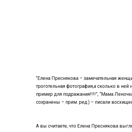
“Елена Преснякова – замечательная женщина
троготельная фотография,а сколько в ней 
пример для подражания!!!!”, “Мама Леночк
сохранены – прим. ред.) – писали восхищ
А вы считаете, что Елена Преснякова выгл