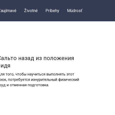
Zaujímavé
Životné
Príbehy
Múdrosť
Сальто назад из положения
сидя
ля того, чтобы научиться выполнять этот
рюк, потребуется изнурительный физический
руд и отменная подготовка.