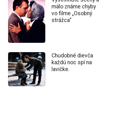
málo známe chyby
vo filme „Osobný
strážca“
Chudobné dievča
každú noc spí na
lavičke.