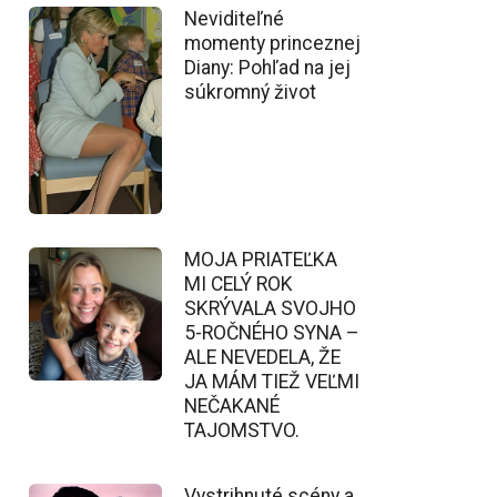
Neviditeľné
momenty princeznej
Diany: Pohľad na jej
súkromný život
MOJA PRIATEĽKA
MI CELÝ ROK
SKRÝVALA SVOJHO
5-ROČNÉHO SYNA –
ALE NEVEDELA, ŽE
JA MÁM TIEŽ VEĽMI
NEČAKANÉ
TAJOMSTVO.
Vystrihnuté scény a