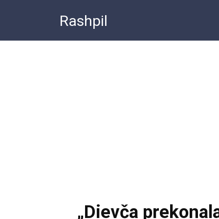
Перейти
Rashpil
к
контенту
„Dievča prekonal