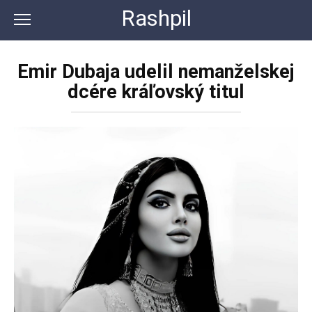
Перейти
Rashpil
к
контенту
Emir Dubaja udelil nemanželskej
dcére kráľovský titul