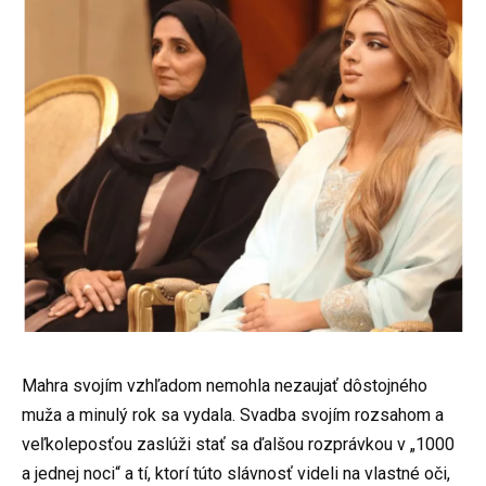
Mahra svojím vzhľadom nemohla nezaujať dôstojného
muža a minulý rok sa vydala. Svadba svojím rozsahom a
veľkoleposťou zaslúži stať sa ďalšou rozprávkou v „1000
a jednej noci“ a tí, ktorí túto slávnosť videli na vlastné oči,