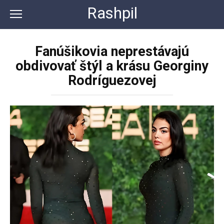
Перейти
Rashpil
к
контенту
Fanúšikovia neprestávajú
obdivovať štýl a krásu Georginy
Rodríguezovej