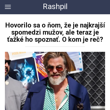
Перейти
Rashpil
к
контенту
Hovorilo sa o ňom, že je najkrajší
spomedzi mužov, ale teraz je
ťažké ho spoznať. O kom je reč?