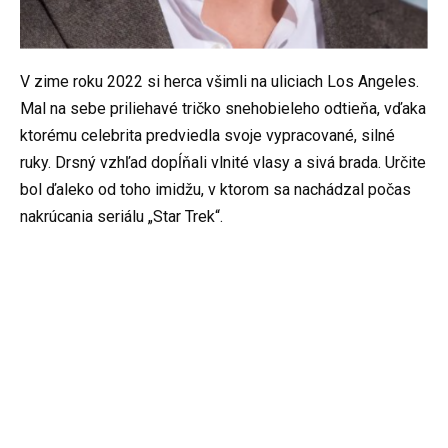
V zime roku 2022 si herca všimli na uliciach Los Angeles.
Mal na sebe priliehavé tričko snehobieleho odtieňa, vďaka
ktorému celebrita predviedla svoje vypracované, silné
ruky. Drsný vzhľad dopĺňali vlnité vlasy a sivá brada. Určite
bol ďaleko od toho imidžu, v ktorom sa nachádzal počas
nakrúcania seriálu „Star Trek“.