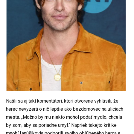
Našli sa aj takí komentátori, ktorí otvorene vyhlásili, že
herec nevyzerá o nič lepšie ako bezdomovec na uliciach
mesta. „Možno by mu niekto mohol podať mydlo, chcela
by som, aby sa poriadne umyl.“ Napriek takejto kritike
mnohí fanúšikovia podporili svojho obľúbeného herca a