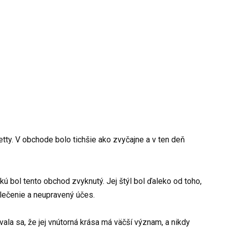
tty. V obchode bolo tichšie ako zvyčajne a v ten deň
kú bol tento obchod zvyknutý. Jej štýl bol ďaleko od toho,
blečenie a neupravený účes.
vala sa, že jej vnútorná krása má väčší význam, a nikdy