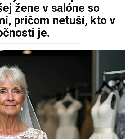
šej žene v salóne so
, pričom netuší, kto v
čnosti je.