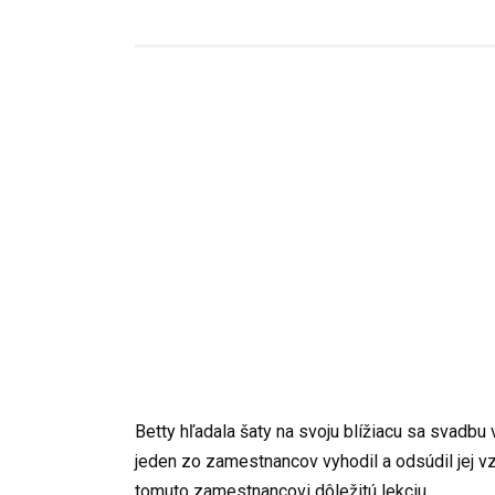
Betty hľadala šaty na svoju blížiacu sa svadb
jeden zo zamestnancov vyhodil a odsúdil jej vz
tomuto zamestnancovi dôležitú lekciu.