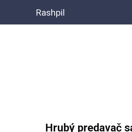
Перейти
Rashpil
к
контенту
Hrubý predavač s