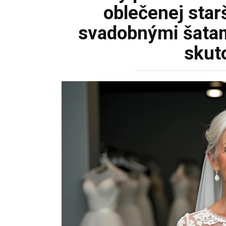
oblečenej star
svadobnými šatami
skuto