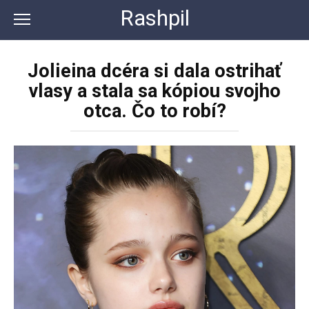
Перейти
Rashpil
к
контенту
Jolieina dcéra si dala ostrihať
vlasy a stala sa kópiou svojho
otca. Čo to robí?