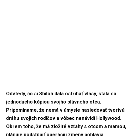
Odvtedy, čo si Shiloh dala ostrihať vlasy, stala sa
jednoducho kópiou svojho slávneho otca.
Pripomíname, že nemá v úmysle nasledovať tvorivú
dráhu svojich rodičov a vôbec nenávidí Hollywood.
Okrem toho, že má zložité vzťahy s otcom a mamou,
plánuje podstúpiť operáciu zmeny pohlavia.