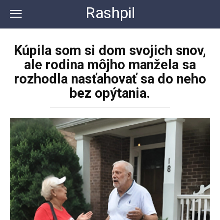
Перейти
Rashpil
к
контенту
Kúpila som si dom svojich snov,
ale rodina môjho manžela sa
rozhodla nasťahovať sa do neho
bez opýtania.