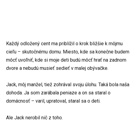
Každý odložený cent ma priblížil o krok bližšie k môjmu
cieľu – skutočnému domu. Miesto, kde sa konečne budem
môcť uvoľniť, kde si moje deti budú môcť hrať na zadnom
dvore a nebudú musieť sedieť v malej obývačke.
Jack, môj manžel, tiež zohrával svoju úlohu. Taká bola naša
dohoda. Ja som zarábala peniaze a on sa staral o
domácnosť – varil, upratoval, staral sa o deti.
Ale Jack nerobil nič z toho.