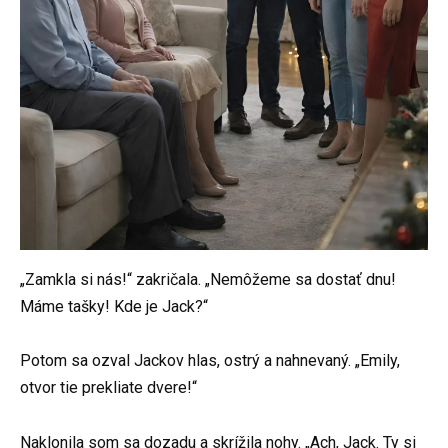
„Zamkla si nás!“ zakričala. „Nemôžeme sa dostať dnu!
Máme tašky! Kde je Jack?“
Potom sa ozval Jackov hlas, ostrý a nahnevaný. „Emily,
otvor tie prekliate dvere!“
Naklonila som sa dozadu a skrížila nohy. „Ach, Jack. Ty si