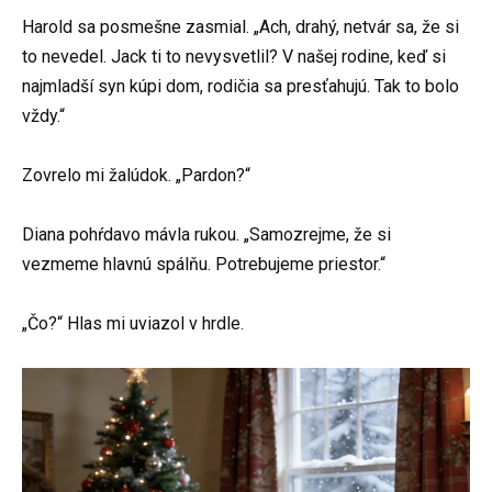
Harold sa posmešne zasmial. „Ach, drahý, netvár sa, že si
to nevedel. Jack ti to nevysvetlil? V našej rodine, keď si
najmladší syn kúpi dom, rodičia sa presťahujú. Tak to bolo
vždy.“
Zovrelo mi žalúdok. „Pardon?“
Diana pohŕdavo mávla rukou. „Samozrejme, že si
vezmeme hlavnú spálňu. Potrebujeme priestor.“
„Čo?“ Hlas mi uviazol v hrdle.