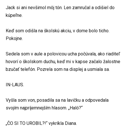
Jack si ani nevšimol môj tón. Len zamručal a odišiel do
kúpeľne.
Keď som odišla na školskú akciu, v dome bolo ticho.
Pokojne.
Sedela som v aule a polovicou ucha počúvala, ako riaditeľ
hovorí o školskom duchu, keď mi v kapse začalo žalostne
bzučať telefón. Pozrela som na displej a usmiala sa.
IN-LAUS.
Vyšla som von, posadila sa na lavičku a odpovedala
svojím najpríjemnejším hlasom. „Haló?“
„ČO SI TO UROBIL?!“ vykríkla Diana.