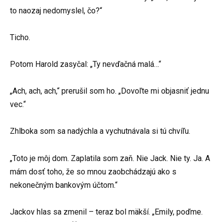
to naozaj nedomyslel, čo?“
Ticho.
Potom Harold zasyčal: „Ty nevďačná malá…“
„Ach, ach, ach,“ prerušil som ho. „Dovoľte mi objasniť jednu
vec.“
Zhlboka som sa nadýchla a vychutnávala si tú chvíľu.
„Toto je môj dom. Zaplatila som zaň. Nie Jack. Nie ty. Ja. A
mám dosť toho, že so mnou zaobchádzajú ako s
nekonečným bankovým účtom.“
Jackov hlas sa zmenil – teraz bol mäkší. „Emily, poďme.