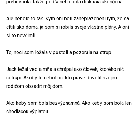
prehovorila, takže podľa neho bola diskusia ukončená.
Ale nebolo to tak. Kým oni boli zaneprázdnení tým, že sa
cítili ako doma, ja som si robila svoje vlastné plány. A oni
si to nevšimli.
Tej noci som ležala v posteli a pozerala na strop.
Jack ležal vedľa mňa a chrápal ako človek, ktorého nič
netrápi. Akoby to nebol on, kto práve dovolil svojim
rodičom obsadiť môj dom.
Ako keby som bola bezvýznamná. Ako keby som bola len
chodiacou výplatou.