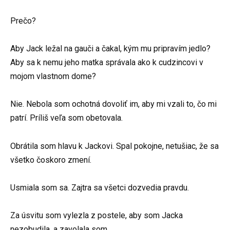
Prečo?
Aby Jack ležal na gauči a čakal, kým mu pripravím jedlo?
Aby sa k nemu jeho matka správala ako k cudzincovi v
mojom vlastnom dome?
Nie. Nebola som ochotná dovoliť im, aby mi vzali to, čo mi
patrí. Príliš veľa som obetovala.
Obrátila som hlavu k Jackovi. Spal pokojne, netušiac, že sa
všetko čoskoro zmení.
Usmiala som sa. Zajtra sa všetci dozvedia pravdu.
Za úsvitu som vylezla z postele, aby som Jacka
nezobudila, a zavolala som.