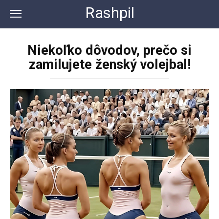
Перейти
Rashpil
к
контенту
Niekoľko dôvodov, prečo si
zamilujete ženský volejbal!