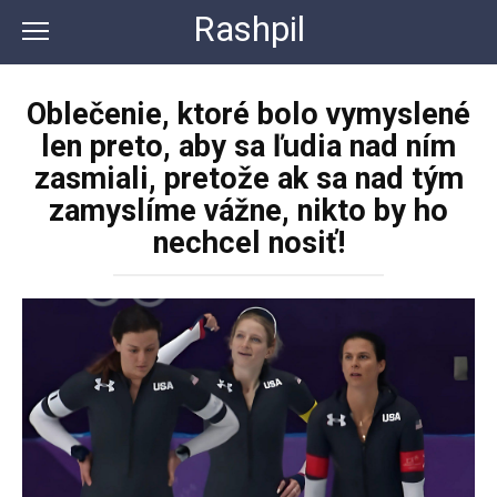
Перейти
Rashpil
к
контенту
Oblečenie, ktoré bolo vymyslené
len preto, aby sa ľudia nad ním
zasmiali, pretože ak sa nad tým
zamyslíme vážne, nikto by ho
nechcel nosiť!