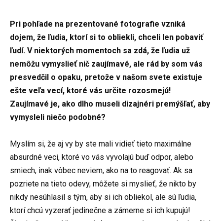
Pri pohľade na prezentované fotografie vzniká
dojem, že ľudia, ktorí si to obliekli, chceli len pobaviť
ľudí. V niektorých momentoch sa zdá, že ľudia už
nemôžu vymyslieť nič zaujímavé, ale rád by som vás
presvedčil o opaku, pretože v našom svete existuje
ešte veľa vecí, ktoré vás určite rozosmejú!
Zaujímavé je, ako dlho museli dizajnéri premýšľať, aby
vymysleli niečo podobné?
Myslím si, že aj vy by ste mali vidieť tieto maximálne
absurdné veci, ktoré vo vás vyvolajú buď odpor, alebo
smiech, inak vôbec neviem, ako na to reagovať. Ak sa
pozriete na tieto odevy, môžete si myslieť, že nikto by
nikdy nesúhlasil s tým, aby si ich obliekol, ale sú ľudia,
ktorí chcú vyzerať jedinečne a zámerne si ich kupujú!