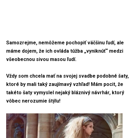
Samozrejme, nemôžeme pochopiť väčšinu ľudí, ale
máme dojem, že ich ovláda túžba „vyniknúť“ medzi
všeobecnou sivou masou ľudí.
Vždy som chcela mať na svojej svadbe podobné šaty,
ktoré by mali taký zaujímavý vzhľad! Mám pocit, že
takéto šaty vymyslel nejaký bláznivý návrhár, ktorý
vôbec nerozumie štýlu!