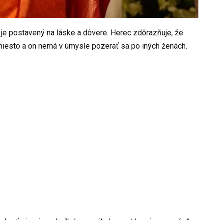
 je postavený na láske a dôvere. Herec zdôrazňuje, že
miesto a on nemá v úmysle pozerať sa po iných ženách.