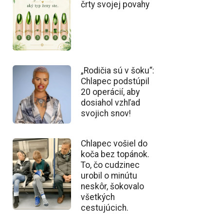
črty svojej povahy
„Rodičia sú v šoku“:
Chlapec podstúpil
20 operácií, aby
dosiahol vzhľad
svojich snov!
Chlapec vošiel do
koča bez topánok.
To, čo cudzinec
urobil o minútu
neskôr, šokovalo
všetkých
cestujúcich.