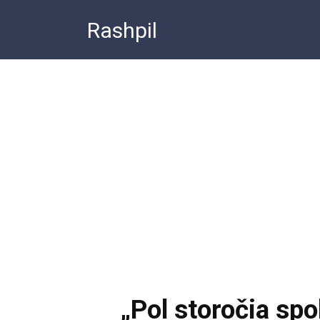
Перейти
Rashpil
к
контенту
„Pol storočia sp