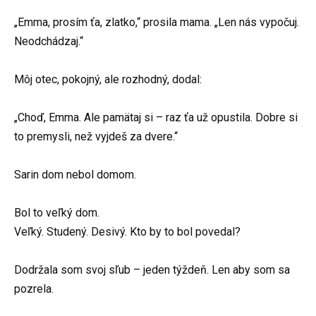
„Emma, prosím ťa, zlatko,“ prosila mama. „Len nás vypočuj.
Neodchádzaj.“
Môj otec, pokojný, ale rozhodný, dodal:
„Choď, Emma. Ale pamätaj si – raz ťa už opustila. Dobre si
to premysli, než vyjdeš za dvere.“
Sarin dom nebol domom.
Bol to veľký dom.
Veľký. Studený. Desivý. Kto by to bol povedal?
Dodržala som svoj sľub – jeden týždeň. Len aby som sa
pozrela.