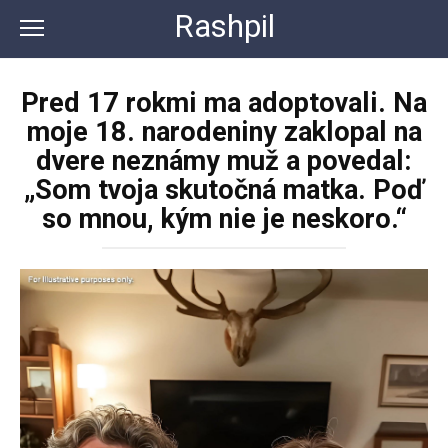
Перейти
Rashpil
к
контенту
Pred 17 rokmi ma adoptovali. Na
moje 18. narodeniny zaklopal na
dvere neznámy muž a povedal:
„Som tvoja skutočná matka. Poď
so mnou, kým nie je neskoro.“