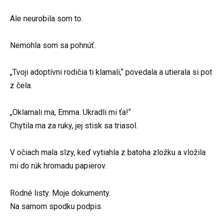
Ale neurobila som to.
Nemohla som sa pohnúť.
„Tvoji adoptívni rodičia ti klamali,“ povedala a utierala si pot
z čela.
„Oklamali ma, Emma. Ukradli mi ťa!“
Chytila ma za ruky, jej stisk sa triasol.
V očiach mala slzy, keď vytiahla z batoha zložku a vložila
mi do rúk hromadu papierov.
Rodné listy. Moje dokumenty.
Na samom spodku podpis.