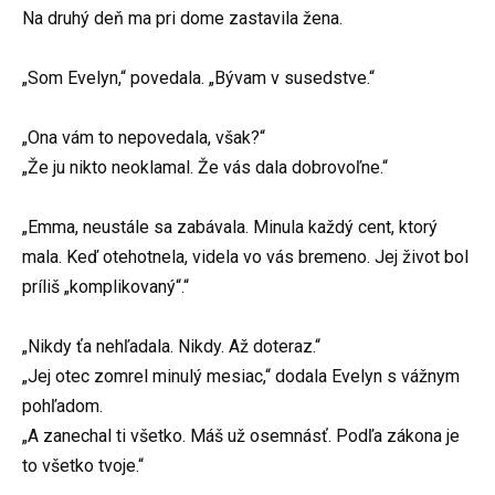
Na druhý deň ma pri dome zastavila žena.
„Som Evelyn,“ povedala. „Bývam v susedstve.“
„Ona vám to nepovedala, však?“
„Že ju nikto neoklamal. Že vás dala dobrovoľne.“
„Emma, neustále sa zabávala. Minula každý cent, ktorý
mala. Keď otehotnela, videla vo vás bremeno. Jej život bol
príliš „komplikovaný“.“
„Nikdy ťa nehľadala. Nikdy. Až doteraz.“
„Jej otec zomrel minulý mesiac,“ dodala Evelyn s vážnym
pohľadom.
„A zanechal ti všetko. Máš už osemnásť. Podľa zákona je
to všetko tvoje.“