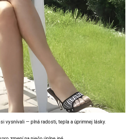
 vysnívali — plná radosti, tepla a úprimnej lásky.
koro zmení na niečo úplne iné.