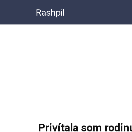
Перейти
Rashpil
к
контенту
Privítala som rodi