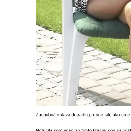
Zásnubná oslava dopadla presne tak, ako sme si
Netušila som však, že tento krásny sen sa čos