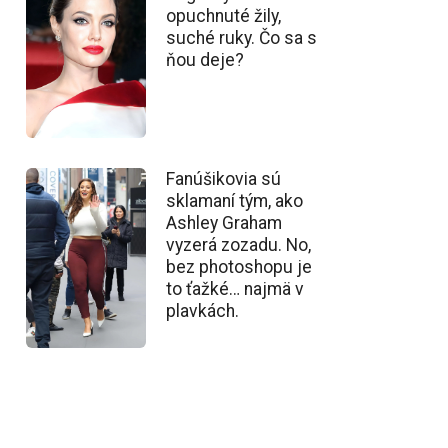
opuchnuté žily,
suché ruky. Čo sa s
ňou deje?
Fanúšikovia sú
sklamaní tým, ako
Ashley Graham
vyzerá zozadu. No,
bez photoshopu je
to ťažké… najmä v
plavkách.