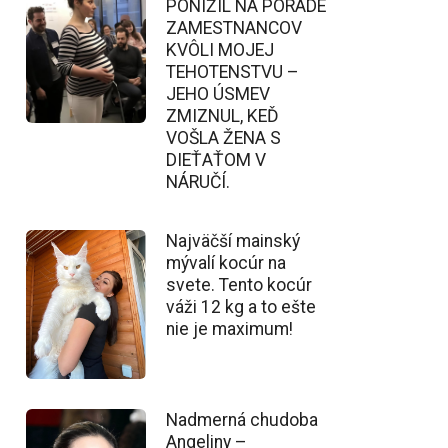
PONÍŽIL NA PORADE
ZAMESTNANCOV
KVÔLI MOJEJ
TEHOTENSTVU –
JEHO ÚSMEV
ZMIZNUL, KEĎ
VOŠLA ŽENA S
DIEŤAŤOM V
NÁRUČÍ.
Najväčší mainský
mývalí kocúr na
svete. Tento kocúr
váži 12 kg a to ešte
nie je maximum!
Nadmerná chudoba
Angeliny –