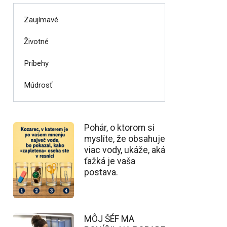
Zaujímavé
Životné
Príbehy
Múdrosť
Pohár, o ktorom si
myslíte, že obsahuje
viac vody, ukáže, aká
ťažká je vaša
postava.
MÔJ ŠÉF MA