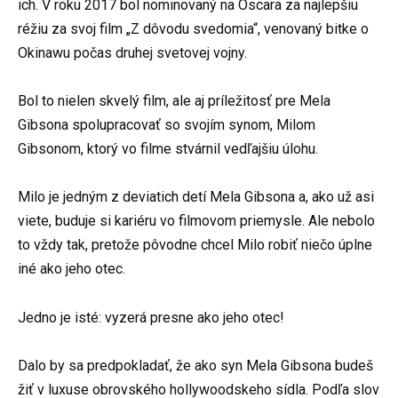
ich. V roku 2017 bol nominovaný na Oscara za najlepšiu
réžiu za svoj film „Z dôvodu svedomia“, venovaný bitke o
Okinawu počas druhej svetovej vojny.
Bol to nielen skvelý film, ale aj príležitosť pre Mela
Gibsona spolupracovať so svojím synom, Milom
Gibsonom, ktorý vo filme stvárnil vedľajšiu úlohu.
Milo je jedným z deviatich detí Mela Gibsona a, ako už asi
viete, buduje si kariéru vo filmovom priemysle. Ale nebolo
to vždy tak, pretože pôvodne chcel Milo robiť niečo úplne
iné ako jeho otec.
Jedno je isté: vyzerá presne ako jeho otec!
Dalo by sa predpokladať, že ako syn Mela Gibsona budeš
žiť v luxuse obrovského hollywoodskeho sídla. Podľa slov