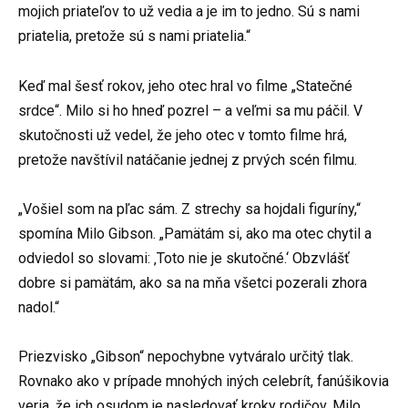
mojich priateľov to už vedia a je im to jedno. Sú s nami
priatelia, pretože sú s nami priatelia.“
Keď mal šesť rokov, jeho otec hral vo filme „Statečné
srdce“. Milo si ho hneď pozrel – a veľmi sa mu páčil. V
skutočnosti už vedel, že jeho otec v tomto filme hrá,
pretože navštívil natáčanie jednej z prvých scén filmu.
„Vošiel som na pľac sám. Z strechy sa hojdali figuríny,“
spomína Milo Gibson. „Pamätám si, ako ma otec chytil a
odviedol so slovami: ‚Toto nie je skutočné.‘ Obzvlášť
dobre si pamätám, ako sa na mňa všetci pozerali zhora
nadol.“
Priezvisko „Gibson“ nepochybne vytváralo určitý tlak.
Rovnako ako v prípade mnohých iných celebrít, fanúšikovia
veria, že ich osudom je nasledovať kroky rodičov. Milo