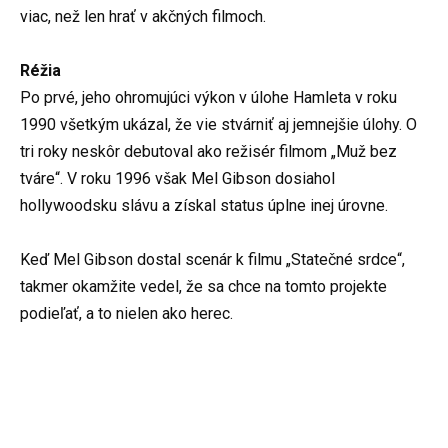
viac, než len hrať v akčných filmoch.
Réžia
Po prvé, jeho ohromujúci výkon v úlohe Hamleta v roku
1990 všetkým ukázal, že vie stvárniť aj jemnejšie úlohy. O
tri roky neskôr debutoval ako režisér filmom „Muž bez
tváre“. V roku 1996 však Mel Gibson dosiahol
hollywoodsku slávu a získal status úplne inej úrovne.
Keď Mel Gibson dostal scenár k filmu „Statečné srdce“,
takmer okamžite vedel, že sa chce na tomto projekte
podieľať, a to nielen ako herec.