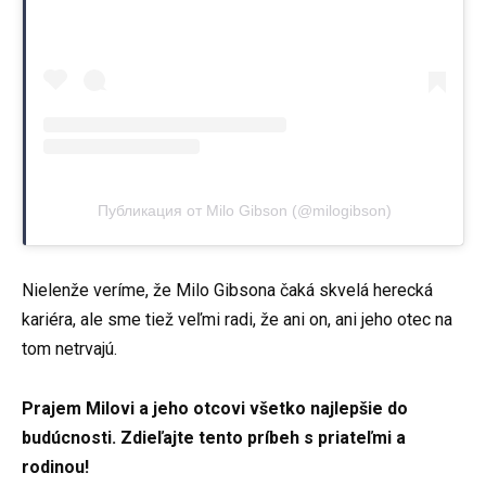
Публикация от Milo Gibson (@milogibson)
Nielenže veríme, že Milo Gibsona čaká skvelá herecká
kariéra, ale sme tiež veľmi radi, že ani on, ani jeho otec na
tom netrvajú.
Prajem Milovi a jeho otcovi všetko najlepšie do
budúcnosti. Zdieľajte tento príbeh s priateľmi a
rodinou!