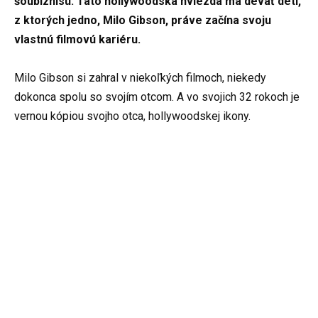
šoubiznisu. Táto hollywoodska hviezda má deväť detí,
z ktorých jedno, Milo Gibson, práve začína svoju
vlastnú filmovú kariéru.
Milo Gibson si zahral v niekoľkých filmoch, niekedy
dokonca spolu so svojím otcom. A vo svojich 32 rokoch je
vernou kópiou svojho otca, hollywoodskej ikony.