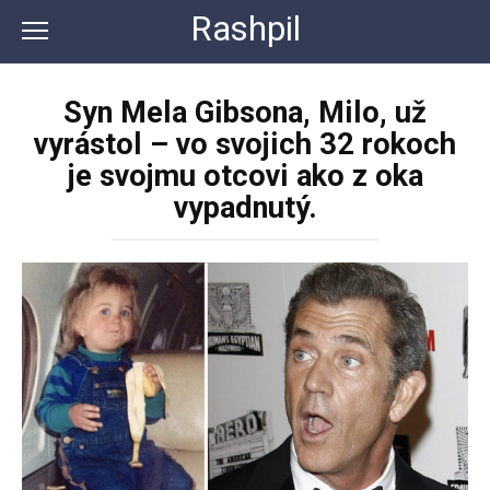
Перейти
Rashpil
к
контенту
Syn Mela Gibsona, Milo, už
vyrástol – vo svojich 32 rokoch
je svojmu otcovi ako z oka
vypadnutý.