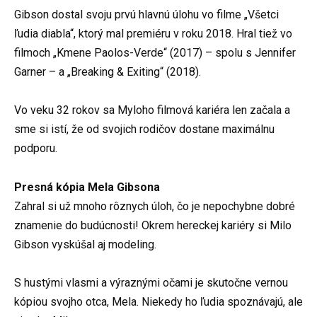
Gibson dostal svoju prvú hlavnú úlohu vo filme „Všetci
ľudia diabla“, ktorý mal premiéru v roku 2018. Hral tiež vo
filmoch „Kmene Paolos-Verde“ (2017) – spolu s Jennifer
Garner – a „Breaking & Exiting“ (2018).
Vo veku 32 rokov sa Myloho filmová kariéra len začala a
sme si istí, že od svojich rodičov dostane maximálnu
podporu.
Presná kópia Mela Gibsona
Zahral si už mnoho rôznych úloh, čo je nepochybne dobré
znamenie do budúcnosti! Okrem hereckej kariéry si Milo
Gibson vyskúšal aj modeling.
S hustými vlasmi a výraznými očami je skutočne vernou
kópiou svojho otca, Mela. Niekedy ho ľudia spoznávajú, ale