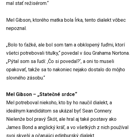
mal stať režisérom.“
Mel Gibson, ktorého matka bola Írka, tento dialekt vôbec
nepoznal.
„Bolo to ťažké, ale bol som tam a obklopený ľuďmi, ktorí
všetci potrebovali titulky,“ povedal v šou Grahama Nortona.
„Pýtal som sa ľudí: ‚Čo si povedal?‘, a oni to museli
opakovať, takže sa to nakoniec nejako dostalo do môjho
slovného zásobu.“
Mel Gibson – „Statečné srdce“
Mel potreboval niekoho, kto by ho naučil dialekt, a
ideálnym kandidátom sa ukázal byť Sean Connery.
Nielenže bol pravý Škót, ale hral aj také postavy ako
James Bond a anglický kráľ, a vo všetkých z nich používal
svoj skvelý a očarujúci edinburský dialekt.