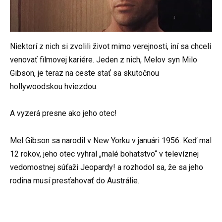
Niektorí z nich si zvolili život mimo verejnosti, iní sa chceli
venovať filmovej kariére. Jeden z nich, Melov syn Milo
Gibson, je teraz na ceste stať sa skutočnou
hollywoodskou hviezdou.
A vyzerá presne ako jeho otec!
Mel Gibson sa narodil v New Yorku v januári 1956. Keď mal
12 rokov, jeho otec vyhral „malé bohatstvo“ v televíznej
vedomostnej súťaži Jeopardy! a rozhodol sa, že sa jeho
rodina musí presťahovať do Austrálie.