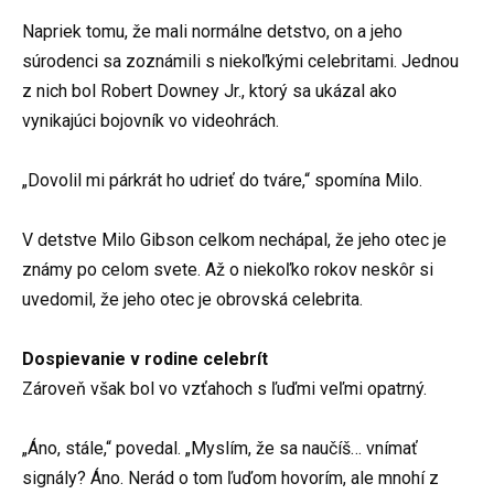
Napriek tomu, že mali normálne detstvo, on a jeho
súrodenci sa zoznámili s niekoľkými celebritami. Jednou
z nich bol Robert Downey Jr., ktorý sa ukázal ako
vynikajúci bojovník vo videohrách.
„Dovolil mi párkrát ho udrieť do tváre,“ spomína Milo.
V detstve Milo Gibson celkom nechápal, že jeho otec je
známy po celom svete. Až o niekoľko rokov neskôr si
uvedomil, že jeho otec je obrovská celebrita.
Dospievanie v rodine celebrít
Zároveň však bol vo vzťahoch s ľuďmi veľmi opatrný.
„Áno, stále,“ povedal. „Myslím, že sa naučíš… vnímať
signály? Áno. Nerád o tom ľuďom hovorím, ale mnohí z