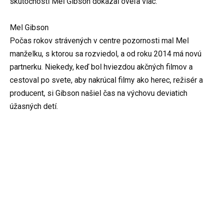
skutočnosti Mel Gibson dokázal oveľa viac.
Mel Gibson
Počas rokov strávených v centre pozornosti mal Mel
manželku, s ktorou sa rozviedol, a od roku 2014 má novú
partnerku. Niekedy, keď bol hviezdou akčných filmov a
cestoval po svete, aby nakrúcal filmy ako herec, režisér a
producent, si Gibson našiel čas na výchovu deviatich
úžasných detí.