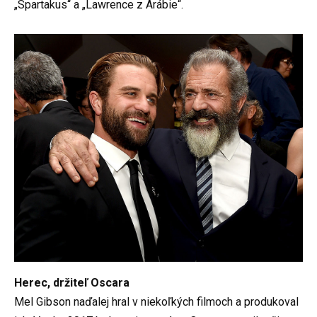
„Spartakus“ a „Lawrence z Arábie“.
Herec, držiteľ Oscara
Mel Gibson naďalej hral v niekoľkých filmoch a produkoval