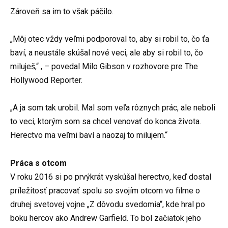
Zároveň sa im to však páčilo.
„Môj otec vždy veľmi podporoval to, aby si robil to, čo ťa
baví, a neustále skúšal nové veci, ale aby si robil to, čo
miluješ,“ , – povedal Milo Gibson v rozhovore pre The
Hollywood Reporter.
„A ja som tak urobil. Mal som veľa rôznych prác, ale neboli
to veci, ktorým som sa chcel venovať do konca života.
Herectvo ma veľmi baví a naozaj to milujem.“
Práca s otcom
V roku 2016 si po prvýkrát vyskúšal herectvo, keď dostal
príležitosť pracovať spolu so svojím otcom vo filme o
druhej svetovej vojne „Z dôvodu svedomia“, kde hral po
boku hercov ako Andrew Garfield. To bol začiatok jeho