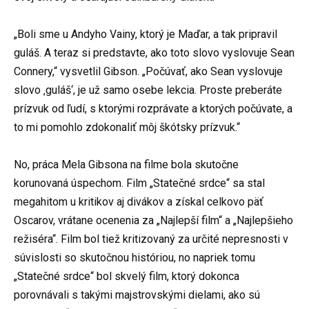
„Boli sme u Andyho Vainy, ktorý je Maďar, a tak pripravil
guláš. A teraz si predstavte, ako toto slovo vyslovuje Sean
Connery,“ vysvetlil Gibson. „Počúvať, ako Sean vyslovuje
slovo ‚guláš‘, je už samo osebe lekcia. Proste preberáte
prízvuk od ľudí, s ktorými rozprávate a ktorých počúvate, a
to mi pomohlo zdokonaliť môj škótsky prízvuk.“
No, práca Mela Gibsona na filme bola skutočne
korunovaná úspechom. Film „Statečné srdce“ sa stal
megahitom u kritikov aj divákov a získal celkovo päť
Oscarov, vrátane ocenenia za „Najlepší film“ a „Najlepšieho
režiséra“. Film bol tiež kritizovaný za určité nepresnosti v
súvislosti so skutočnou históriou, no napriek tomu
„Statečné srdce“ bol skvelý film, ktorý dokonca
porovnávali s takými majstrovskými dielami, ako sú