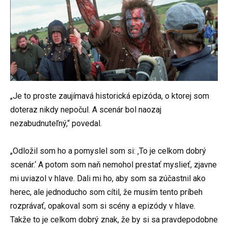
„Je to proste zaujímavá historická epizóda, o ktorej som
doteraz nikdy nepočul. A scenár bol naozaj
nezabudnuteľný,“ povedal.
„Odložil som ho a pomyslel som si: ‚To je celkom dobrý
scenár.‘ A potom som naň nemohol prestať myslieť, zjavne
mi uviazol v hlave. Dali mi ho, aby som sa zúčastnil ako
herec, ale jednoducho som cítil, že musím tento príbeh
rozprávať, opakoval som si scény a epizódy v hlave.
Takže to je celkom dobrý znak, že by si sa pravdepodobne