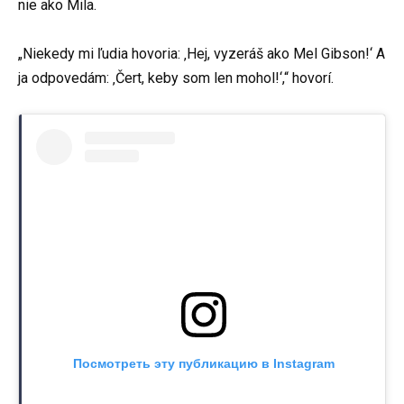
nie ako Mila.
„Niekedy mi ľudia hovoria: ‚Hej, vyzeráš ako Mel Gibson!‘ A
ja odpovedám: ‚Čert, keby som len mohol!‘,“ hovorí.
Посмотреть эту публикацию в Instagram