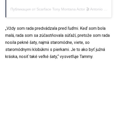
Публикация от Scarface Tony Montana Actor 🎬 Antonio Montana Miami🌍 (@scarface_tonymontana_actor)
„Vždy som rada predvádzala pred ľuďmi. Keď som bola
malá, rada som sa zúčastňovala súťaží, pretože som rada
nosila pekné šaty, najmä staromódne, viete, so
staromódnymi klobúkmi s pierkami. Je to ako byť južná
kráska, nosiť také veľké šaty,“ vysvetľuje Tammy.