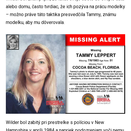
alebo domu, často tvrdiac, že ich pozýva na prácu modelky
– možno práve táto taktika presvedčila Tammy, známu
modelku, aby mu dôverovala.
Wilder bol zabitý pri prestrelke s políciou v New
Hampshire v apríli 1984 a napriek podozreniam voči nemu