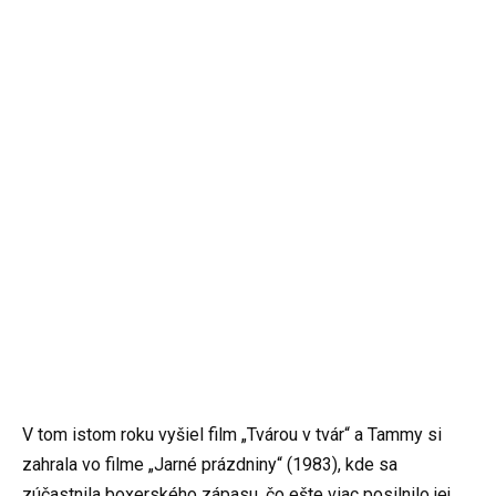
V tom istom roku vyšiel film „Tvárou v tvár“ a Tammy si
zahrala vo filme „Jarné prázdniny“ (1983), kde sa
zúčastnila boxerského zápasu, čo ešte viac posilnilo jej