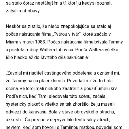
sa stalo čoraz nestálejším a tí, ktorí ju kedysi poznali,
začali mať obavy.
Neskôr sa zistilo, že niečo znepokojujúce sa stalo aj
počas nakrúcania filmu „Tvárou v tvár“, ktoré začalo v
Miami v marci 1983. Počas nakrúcania filmu bývala Tammy
u priateľa rodiny, Waltera Libovica. Podľa Waltera všetko
išlo hladko až do štvrtého dňa nakrúcania:
„Zavolal mi riaditeľ castingového oddelenia a oznámil mi,
že Tammy sa na pľaci zlomila. Povedali mi, že to bola
scéna, v ktorej mali niekoho zastreliť a použiť umelú krv.
Podľa nich, keď Tami sledovala túto scénu, začala
hystericky plakať a všetko sa tak zhoršilo, že ju museli
odviezť do karavanu. Bola v stave obrovského strachu,
úzkosti… Čo presne v nej vyvolalo tento silný strach,
neviem. Keď som hovoril s Tamiinou matkou, povedal som