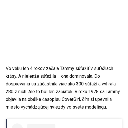
Vo veku len 4 rokov začala Tammy súťažiť v súťažiach
krásy. A nielenže súťažila – ona dominovala. Do
dospievania sa zúčastnila viac ako 300 súťaží a vyhrala
280 z nich. Ale to bol len začiatok. V roku 1978 sa Tammy
objavila na obálke časopisu CoverGirl, čím si upevnila
miesto vychádzajúcej hviezdy vo svete modelingu.