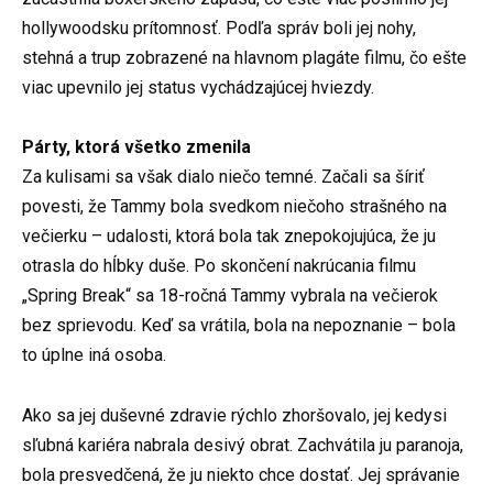
hollywoodsku prítomnosť. Podľa správ boli jej nohy,
stehná a trup zobrazené na hlavnom plagáte filmu, čo ešte
viac upevnilo jej status vychádzajúcej hviezdy.
Párty, ktorá všetko zmenila
Za kulisami sa však dialo niečo temné. Začali sa šíriť
povesti, že Tammy bola svedkom niečoho strašného na
večierku – udalosti, ktorá bola tak znepokojujúca, že ju
otrasla do hĺbky duše. Po skončení nakrúcania filmu
„Spring Break“ sa 18-ročná Tammy vybrala na večierok
bez sprievodu. Keď sa vrátila, bola na nepoznanie – bola
to úplne iná osoba.
Ako sa jej duševné zdravie rýchlo zhoršovalo, jej kedysi
sľubná kariéra nabrala desivý obrat. Zachvátila ju paranoja,
bola presvedčená, že ju niekto chce dostať. Jej správanie