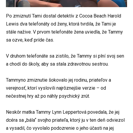
Po zmiznutí Tami dostal detektív z Cocoa Beach Harold
Lewis dva telefonáty od ženy, ktorá tvrdila, že Tami je
stále nažive. V prvom telefonáte žena uviedla, že Tammy
sa ozve, keď príde čas.
V druhom telefonáte sa zistilo, že Tammy si plní svoj sen
a chodí do školy, aby sa stala zdravotnou sestrou.
Tammyno zmiznutie šokovalo jej rodinu, priateľov a
verejnosť, ktorí vyslovili najrôznejšie verzie – od
nečestnej hry až po náhly psychický zrút.
Neskôr matka Tammy Lynn Leppertová povedala, že jej
dcéra sa „bála“ svojho priateľa, ktorý ju v ten deň odviezol
a vysadil, čo vyvolalo podozrenie o jeho účasti na jej