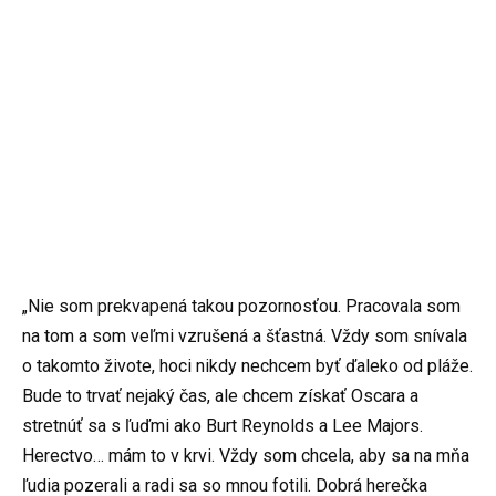
„Nie som prekvapená takou pozornosťou. Pracovala som
na tom a som veľmi vzrušená a šťastná. Vždy som snívala
o takomto živote, hoci nikdy nechcem byť ďaleko od pláže.
Bude to trvať nejaký čas, ale chcem získať Oscara a
stretnúť sa s ľuďmi ako Burt Reynolds a Lee Majors.
Herectvo… mám to v krvi. Vždy som chcela, aby sa na mňa
ľudia pozerali a radi sa so mnou fotili. Dobrá herečka