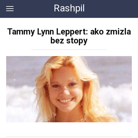
Перейти
Rashpil
к
контенту
Tammy Lynn Leppert: ako zmizla
bez stopy