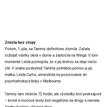
Zmizla bez stopy
Potom, 1. júla, sa Tammy definitívne zlomila. Začala
rozbíjať všetky okná v dome a zaútočila na Winga. V tom
momente Linda pochopila, že s jej dcérou sa deje niečo
zlé. V snahe poskytnúť Tammy potrebnú pomoc ju jej
matka, Linda Curtis, umiestnila na pozorovanie do
psychiatrickej kliniky v Melbourne.
Tammy tam strávila 72 hodín, ale výsledky boli prekvapivé
– krvné a močové testy boli negatívne na drogy a nemala
žiadnu históriu užívania drog.