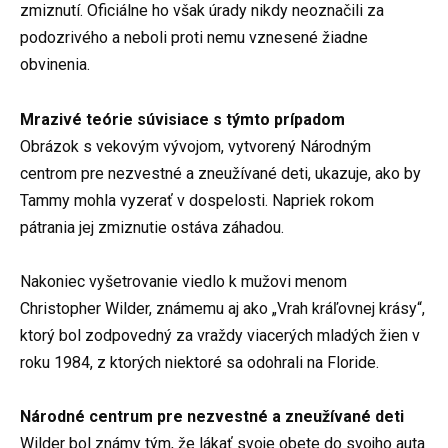
zmiznutí. Oficiálne ho však úrady nikdy neoznačili za
podozrivého a neboli proti nemu vznesené žiadne
obvinenia.
Mrazivé teórie súvisiace s týmto prípadom
Obrázok s vekovým vývojom, vytvorený Národným
centrom pre nezvestné a zneužívané deti, ukazuje, ako by
Tammy mohla vyzerať v dospelosti. Napriek rokom
pátrania jej zmiznutie ostáva záhadou.
Nakoniec vyšetrovanie viedlo k mužovi menom
Christopher Wilder, známemu aj ako „Vrah kráľovnej krásy“,
ktorý bol zodpovedný za vraždy viacerých mladých žien v
roku 1984, z ktorých niektoré sa odohrali na Floride.
Národné centrum pre nezvestné a zneužívané deti
Wilder bol známy tým, že lákať svoje obete do svojho auta