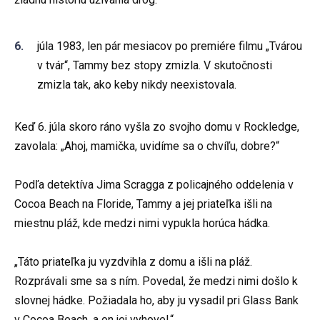
júla 1983, len pár mesiacov po premiére filmu „Tvárou
v tvár“, Tammy bez stopy zmizla. V skutočnosti
zmizla tak, ako keby nikdy neexistovala.
Keď 6. júla skoro ráno vyšla zo svojho domu v Rockledge,
zavolala: „Ahoj, mamička, uvidíme sa o chvíľu, dobre?“
Podľa detektíva Jima Scragga z policajného oddelenia v
Cocoa Beach na Floride, Tammy a jej priateľka išli na
miestnu pláž, kde medzi nimi vypukla horúca hádka.
„Táto priateľka ju vyzdvihla z domu a išli na pláž.
Rozprávali sme sa s ním. Povedal, že medzi nimi došlo k
slovnej hádke. Požiadala ho, aby ju vysadil pri Glass Bank
v Cocoa Beach, a on jej vyhovel.“