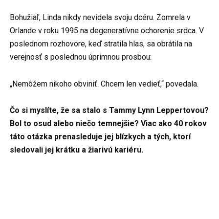
Bohužiaľ, Linda nikdy nevidela svoju dcéru. Zomrela v
Orlande v roku 1995 na degeneratívne ochorenie srdca. V
poslednom rozhovore, keď stratila hlas, sa obrátila na
verejnosť s poslednou úprimnou prosbou:
„Nemôžem nikoho obviniť. Chcem len vedieť,“ povedala.
Čo si myslíte, že sa stalo s Tammy Lynn Leppertovou?
Bol to osud alebo niečo temnejšie? Viac ako 40 rokov
táto otázka prenasleduje jej blízkych a tých, ktorí
sledovali jej krátku a žiarivú kariéru.