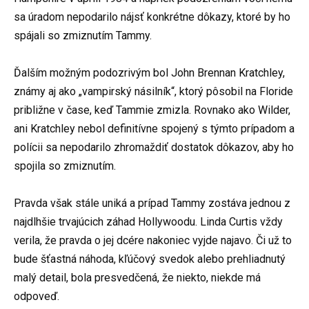
sa úradom nepodarilo nájsť konkrétne dôkazy, ktoré by ho
spájali so zmiznutím Tammy.
Ďalším možným podozrivým bol John Brennan Kratchley,
známy aj ako „vampirský násilník“, ktorý pôsobil na Floride
približne v čase, keď Tammie zmizla. Rovnako ako Wilder,
ani Kratchley nebol definitívne spojený s týmto prípadom a
polícii sa nepodarilo zhromaždiť dostatok dôkazov, aby ho
spojila so zmiznutím.
Pravda však stále uniká a prípad Tammy zostáva jednou z
najdlhšie trvajúcich záhad Hollywoodu. Linda Curtis vždy
verila, že pravda o jej dcére nakoniec vyjde najavo. Či už to
bude šťastná náhoda, kľúčový svedok alebo prehliadnutý
malý detail, bola presvedčená, že niekto, niekde má
odpoveď.