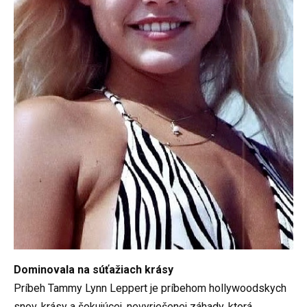
Dominovala na súťažiach krásy
Príbeh Tammy Lynn Leppert je príbehom hollywoodskych
snov, krásy a šokujúcej, nevyriešenej záhady, ktorá