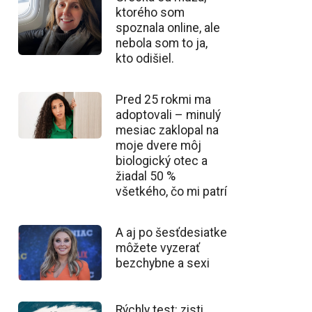
ktorého som
spoznala online, ale
nebola som to ja,
kto odišiel.
Pred 25 rokmi ma
adoptovali – minulý
mesiac zaklopal na
moje dvere môj
biologický otec a
žiadal 50 %
všetkého, čo mi patrí
A aj po šesťdesiatke
môžete vyzerať
bezchybne a sexi
Rýchly test: zisti,