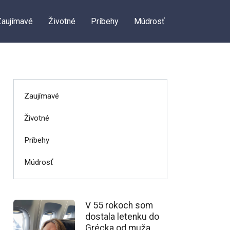
Zaujímavé
Životné
Príbehy
Múdrosť
Zaujímavé
Životné
Príbehy
Múdrosť
V 55 rokoch som
dostala letenku do
Grécka od muža,