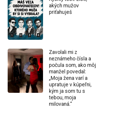
akých mužov
priťahuješ
Zavolali mi z
neznámeho čísla a
počula som, ako môj
manžel povedal:
„Moja žena varí a
upratuje v kúpeľni,
kým ja som tu s
tebou, moja
milovaná.“