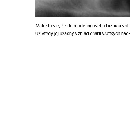
Málokto vie, že do modelingového biznisu vstúp
Už vtedy jej úžasný vzhľad očaril všetkých nao