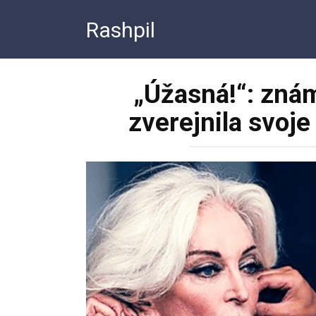
Перейти
Rashpil
к
контенту
„Úžasná!“: zná
zverejnila svoje