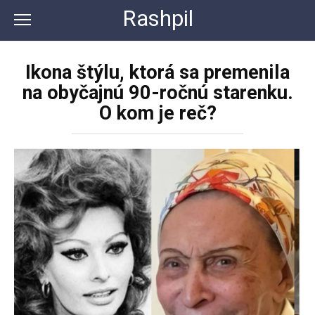
Перейти
Rashpil
к
контенту
Ikona štýlu, ktorá sa premenila
na obyčajnú 90-ročnú starenku.
O kom je reč?