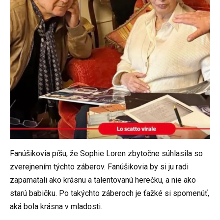
Fanúšikovia píšu, že Sophie Loren zbytočne súhlasila so
zverejnením týchto záberov. Fanúšikovia by si ju radi
zapamätali ako krásnu a talentovanú herečku, a nie ako
starú babičku. Po takýchto záberoch je ťažké si spomenúť,
aká bola krásna v mladosti.