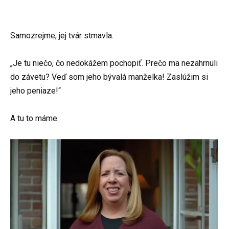
Samozrejme, jej tvár stmavla.
„Je tu niečo, čo nedokážem pochopiť. Prečo ma nezahrnuli
do závetu? Veď som jeho bývalá manželka! Zaslúžim si
jeho peniaze!“
A tu to máme.