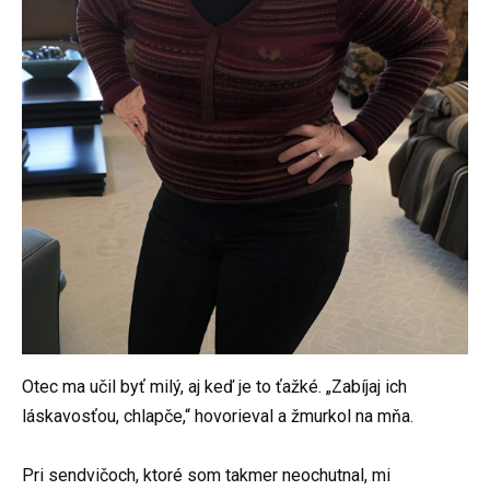
Otec ma učil byť milý, aj keď je to ťažké. „Zabíjaj ich
láskavosťou, chlapče,“ hovorieval a žmurkol na mňa.
Pri sendvičoch, ktoré som takmer neochutnal, mi