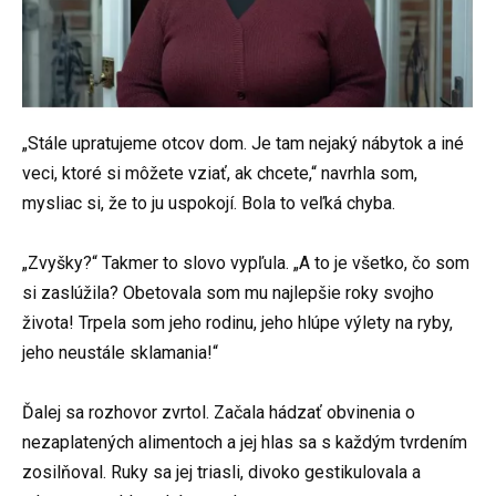
„Stále upratujeme otcov dom. Je tam nejaký nábytok a iné
veci, ktoré si môžete vziať, ak chcete,“ navrhla som,
mysliac si, že to ju uspokojí. Bola to veľká chyba.
„Zvyšky?“ Takmer to slovo vypľula. „A to je všetko, čo som
si zaslúžila? Obetovala som mu najlepšie roky svojho
života! Trpela som jeho rodinu, jeho hlúpe výlety na ryby,
jeho neustále sklamania!“
Ďalej sa rozhovor zvrtol. Začala hádzať obvinenia o
nezaplatených alimentoch a jej hlas sa s každým tvrdením
zosilňoval. Ruky sa jej triasli, divoko gestikulovala a