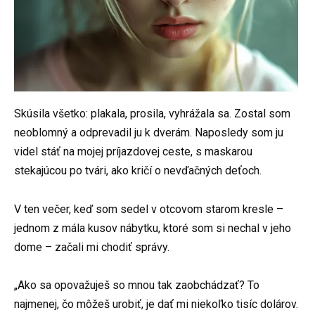
Skúsila všetko: plakala, prosila, vyhrážala sa. Zostal som
neoblomný a odprevadil ju k dverám. Naposledy som ju
videl stáť na mojej príjazdovej ceste, s maskarou
stekajúcou po tvári, ako kričí o nevďačných deťoch.
V ten večer, keď som sedel v otcovom starom kresle –
jednom z mála kusov nábytku, ktoré som si nechal v jeho
dome – začali mi chodiť správy.
„Ako sa opovažuješ so mnou tak zaobchádzať? To
najmenej, čo môžeš urobiť, je dať mi niekoľko tisíc dolárov.