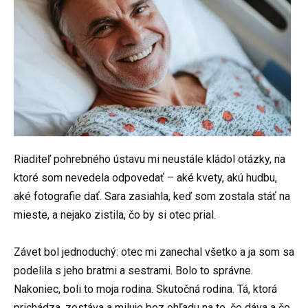
Riaditeľ pohrebného ústavu mi neustále kládol otázky, na
ktoré som nevedela odpovedať – aké kvety, akú hudbu,
aké fotografie dať. Sara zasiahla, keď som zostala stáť na
mieste, a nejako zistila, čo by si otec prial.
Závet bol jednoduchý: otec mi zanechal všetko a ja som sa
podelila s jeho bratmi a sestrami. Bolo to správne.
Nakoniec, boli to moja rodina. Skutočná rodina. Tá, ktorá
prichádza, zostáva a miluje bez ohľadu na to, čo dáva a čo