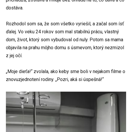
dostáva.
Rozhodol som sa, že som všetko vyriešil, a začal som ísť
ďalej. Vo veku 24 rokov som mal stabilnú prácu, vlastný
dom, život, ktorý som vybudoval od nuly. Potom sa mama
objavila na prahu môjho domu s úsmevom, ktorý nezmizol
z jej očí.
„Moje dieťa!“ zvolala, ako keby sme boli v nejakom filme o
znovuzjednotení rodiny. „Pozri, aká si úspešná!“