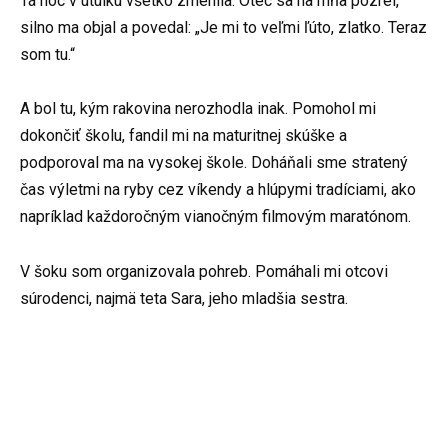
Tá noc v útulku všetko zmenila. Otec sa na mňa pozrel,
silno ma objal a povedal: „Je mi to veľmi ľúto, zlatko. Teraz
som tu.“
A bol tu, kým rakovina nerozhodla inak. Pomohol mi
dokončiť školu, fandil mi na maturitnej skúške a
podporoval ma na vysokej škole. Doháňali sme stratený
čas výletmi na ryby cez víkendy a hlúpymi tradíciami, ako
napríklad každoročným vianočným filmovým maratónom.
V šoku som organizovala pohreb. Pomáhali mi otcovi
súrodenci, najmä teta Sara, jeho mladšia sestra.