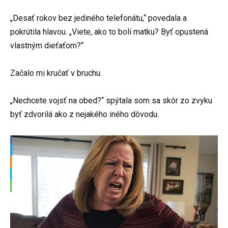
„Desať rokov bez jediného telefonátu,“ povedala a
pokrútila hlavou. „Viete, ako to bolí matku? Byť opustená
vlastným dieťaťom?“
Začalo mi kručať v bruchu.
„Nechcete vojsť na obed?“ spýtala som sa skôr zo zvyku
byť zdvorilá ako z nejakého iného dôvodu.