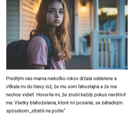
Predtým nás mama niekoľko rokov držala oddelene a
vtĺkala mi do hlavy lož, že mu som ľahostajná a že ma
nechce vidieť. Hovorila mi, že zrušil každý pokus navštíviť
ma. Všetky blahoželania, ktoré mi posielal, sa záhadným
spôsobom „stratili na pošte“.