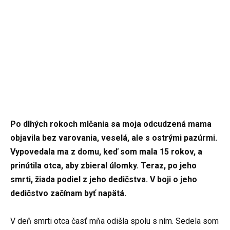
Po dlhých rokoch mlčania sa moja odcudzená mama
objavila bez varovania, veselá, ale s ostrými pazúrmi.
Vypovedala ma z domu, keď som mala 15 rokov, a
prinútila otca, aby zbieral úlomky. Teraz, po jeho
smrti, žiada podiel z jeho dedičstva. V boji o jeho
dedičstvo začínam byť napätá.
V deň smrti otca časť mňa odišla spolu s ním. Sedela som