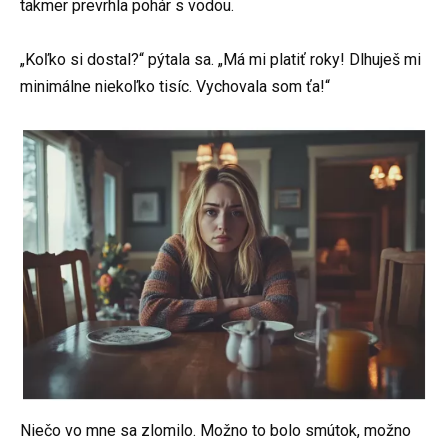
takmer prevrhla pohár s vodou.
„Koľko si dostal?“ pýtala sa. „Má mi platiť roky! Dlhuješ mi
minimálne niekoľko tisíc. Vychovala som ťa!“
Niečo vo mne sa zlomilo. Možno to bolo smútok, možno