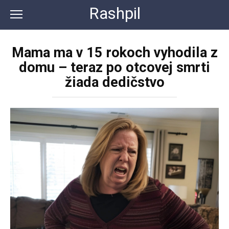
Перейти
Rashpil
к
контенту
Mama ma v 15 rokoch vyhodila z
domu – teraz po otcovej smrti
žiada dedičstvo