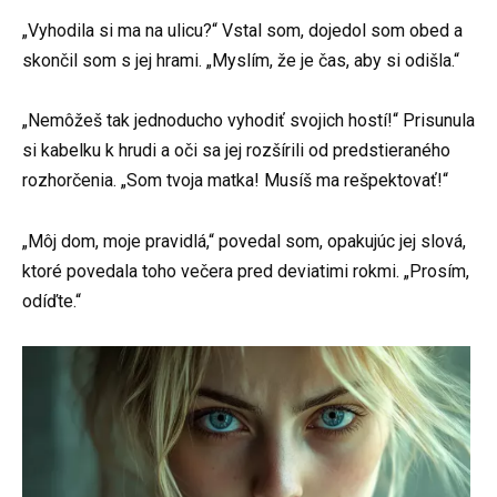
„Vyhodila si ma na ulicu?“ Vstal som, dojedol som obed a
skončil som s jej hrami. „Myslím, že je čas, aby si odišla.“
„Nemôžeš tak jednoducho vyhodiť svojich hostí!“ Prisunula
si kabelku k hrudi a oči sa jej rozšírili od predstieraného
rozhorčenia. „Som tvoja matka! Musíš ma rešpektovať!“
„Môj dom, moje pravidlá,“ povedal som, opakujúc jej slová,
ktoré povedala toho večera pred deviatimi rokmi. „Prosím,
odíďte.“