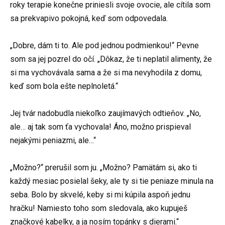
roky terapie konečne priniesli svoje ovocie, ale cítila som
sa prekvapivo pokojná, keď som odpovedala.
„Dobre, dám ti to. Ale pod jednou podmienkou!“ Pevne
som sa jej pozrel do očí. „Dôkaz, že ti neplatil alimenty, že
si ma vychovávala sama a že si ma nevyhodila z domu,
keď som bola ešte neplnoletá.“
Jej tvár nadobudla niekoľko zaujímavých odtieňov. „No,
ale… aj tak som ťa vychovala! Áno, možno prispieval
nejakými peniazmi, ale…“
„Možno?“ prerušil som ju. „Možno? Pamätám si, ako ti
každý mesiac posielal šeky, ale ty si tie peniaze minula na
seba. Bolo by skvelé, keby si mi kúpila aspoň jednu
hračku! Namiesto toho som sledovala, ako kupuješ
značkové kabelky, a ja nosím topánky s dierami.“