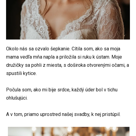
Okolo nás sa ozvalo šepkanie. Cítila som, ako sa moja
mama vedľa mňa napla a priložila si ruku k ústam. Moje
družičky sa pohli z miesta, s doširoka otvorenými očami, a
spustili kytice.
Počula som, ako mi bije srdce, každý úder bol v tichu
ohlušujúci.
A v tom, priamo uprostred našej svadby, k nej pristúpil.