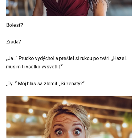
Bolesť?
Zrada?
„Ja…“ Prudko vydýchol a prešiel si rukou po tvári. „Hazel,
musím ti všetko vysvetliť.“
„Ty…“ Môj hlas sa zlomil. „Si ženatý?“