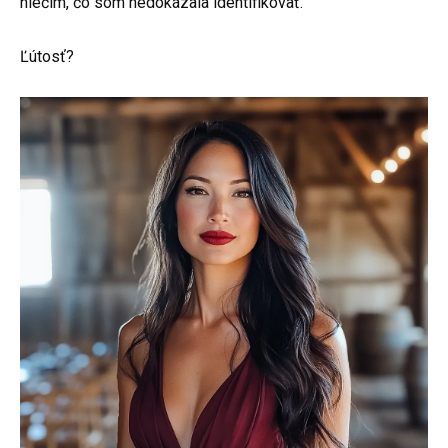
niečím, čo som nedokázala identifikovať.
Ľútosť?