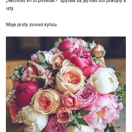
„Nechceš im to povedať?“ spýtala sa, jej hlas bol pokojný a
istý.
Moje prsty zovreli kyticu.