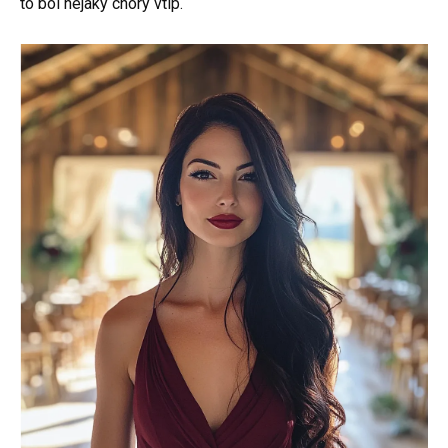
to bol nejaký chorý vtip.