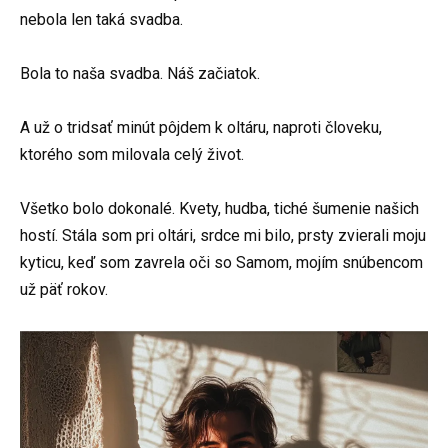
nebola len taká svadba.
Bola to naša svadba. Náš začiatok.
A už o tridsať minút pôjdem k oltáru, naproti človeku,
ktorého som milovala celý život.
Všetko bolo dokonalé. Kvety, hudba, tiché šumenie našich
hostí. Stála som pri oltári, srdce mi bilo, prsty zvierali moju
kyticu, keď som zavrela oči so Samom, mojím snúbencom
už päť rokov.