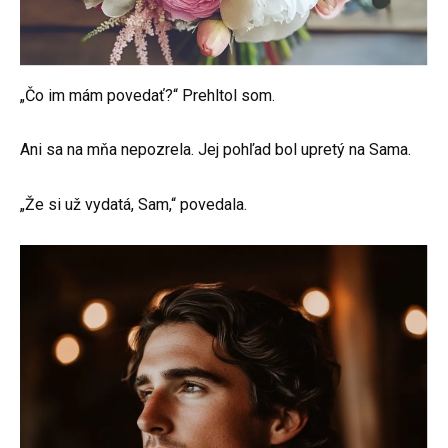
„Čo im mám povedať?“ Prehltol som.
Ani sa na mňa nepozrela. Jej pohľad bol upretý na Sama.
„Že si už vydatá, Sam,“ povedala.