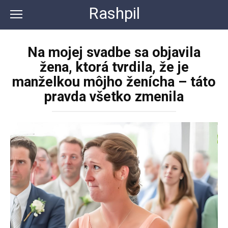
Перейти
Rashpil
к
контенту
Na mojej svadbe sa objavila
žena, ktorá tvrdila, že je
manželkou môjho ženícha – táto
pravda všetko zmenila