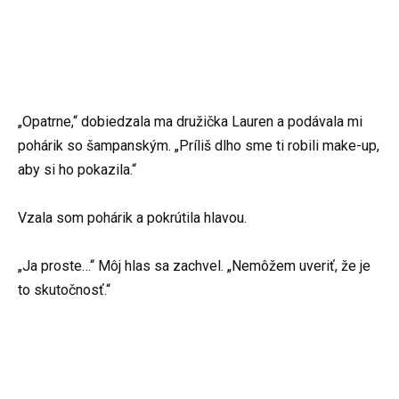
„Opatrne,“ dobiedzala ma družička Lauren a podávala mi
pohárik so šampanským. „Príliš dlho sme ti robili make-up,
aby si ho pokazila.“
Vzala som pohárik a pokrútila hlavou.
„Ja proste…“ Môj hlas sa zachvel. „Nemôžem uveriť, že je
to skutočnosť.“