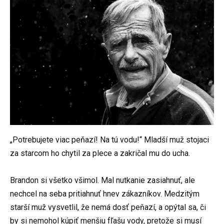
„Potrebujete viac peňazí! Na tú vodu!“ Mladší muž stojaci
za starcom ho chytil za plece a zakričal mu do ucha.
Brandon si všetko všimol. Mal nutkanie zasiahnuť, ale
nechcel na seba pritiahnuť hnev zákazníkov. Medzitým
starší muž vysvetlil, že nemá dosť peňazí, a opýtal sa, či
by si nemohol kúpiť menšiu fľašu vody, pretože si musí