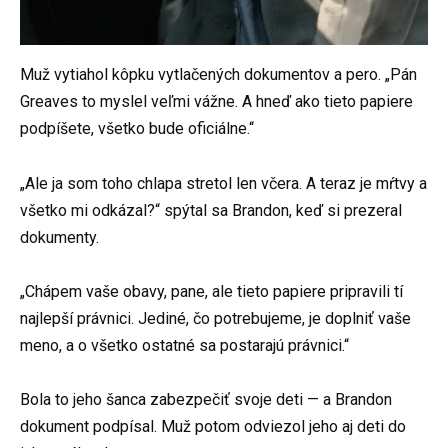
Muž vytiahol kôpku vytlačených dokumentov a pero. „Pán
Greaves to myslel veľmi vážne. A hneď ako tieto papiere
podpíšete, všetko bude oficiálne.“
„Ale ja som toho chlapa stretol len včera. A teraz je mŕtvy a
všetko mi odkázal?“ spýtal sa Brandon, keď si prezeral
dokumenty.
„Chápem vaše obavy, pane, ale tieto papiere pripravili tí
najlepší právnici. Jediné, čo potrebujeme, je doplniť vaše
meno, a o všetko ostatné sa postarajú právnici.“
Bola to jeho šanca zabezpečiť svoje deti — a Brandon
dokument podpísal. Muž potom odviezol jeho aj deti do