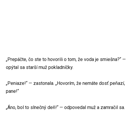
„Prepáčte, čo ste to hovorili o tom, že voda je smiešna?“ —
opýtal sa starší muž pokladníčky.
„Peniaze!“ — zastonala. „Hovorím, že nemáte dosť peňazí,
pane!“
„Áno, bol to slnečný deň!“ — odpovedal muž a zamračil sa.