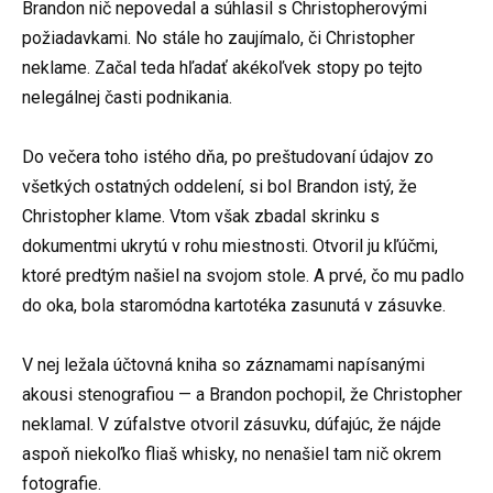
Brandon nič nepovedal a súhlasil s Christopherovými
požiadavkami. No stále ho zaujímalo, či Christopher
neklame. Začal teda hľadať akékoľvek stopy po tejto
nelegálnej časti podnikania.
Do večera toho istého dňa, po preštudovaní údajov zo
všetkých ostatných oddelení, si bol Brandon istý, že
Christopher klame. Vtom však zbadal skrinku s
dokumentmi ukrytú v rohu miestnosti. Otvoril ju kľúčmi,
ktoré predtým našiel na svojom stole. A prvé, čo mu padlo
do oka, bola staromódna kartotéka zasunutá v zásuvke.
V nej ležala účtovná kniha so záznamami napísanými
akousi stenografiou — a Brandon pochopil, že Christopher
neklamal. V zúfalstve otvoril zásuvku, dúfajúc, že nájde
aspoň niekoľko fliaš whisky, no nenašiel tam nič okrem
fotografie.