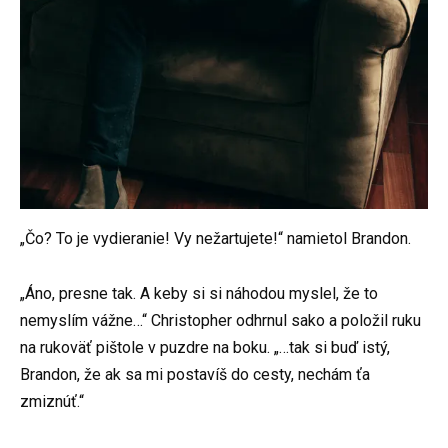
„Čo? To je vydieranie! Vy nežartujete!“ namietol Brandon.
„Áno, presne tak. A keby si si náhodou myslel, že to
nemyslím vážne…“ Christopher odhrnul sako a položil ruku
na rukoväť pištole v puzdre na boku. „…tak si buď istý,
Brandon, že ak sa mi postavíš do cesty, nechám ťa
zmiznúť.“