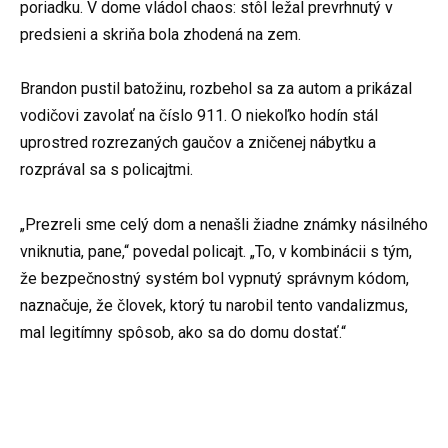
poriadku. V dome vládol chaos: stôl ležal prevrhnutý v
predsieni a skriňa bola zhodená na zem.
Brandon pustil batožinu, rozbehol sa za autom a prikázal
vodičovi zavolať na číslo 911. O niekoľko hodín stál
uprostred rozrezaných gaučov a zničenej nábytku a
rozprával sa s policajtmi.
„Prezreli sme celý dom a nenašli žiadne známky násilného
vniknutia, pane,“ povedal policajt. „To, v kombinácii s tým,
že bezpečnostný systém bol vypnutý správnym kódom,
naznačuje, že človek, ktorý tu narobil tento vandalizmus,
mal legitímny spôsob, ako sa do domu dostať.“