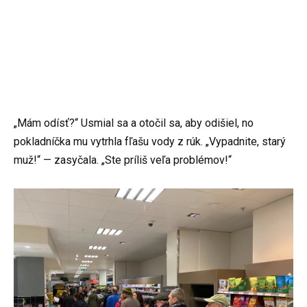
„Mám odísť?“ Usmial sa a otočil sa, aby odišiel, no
pokladníčka mu vytrhla fľašu vody z rúk. „Vypadnite, starý
muž!“ — zasyčala. „Ste príliš veľa problémov!“