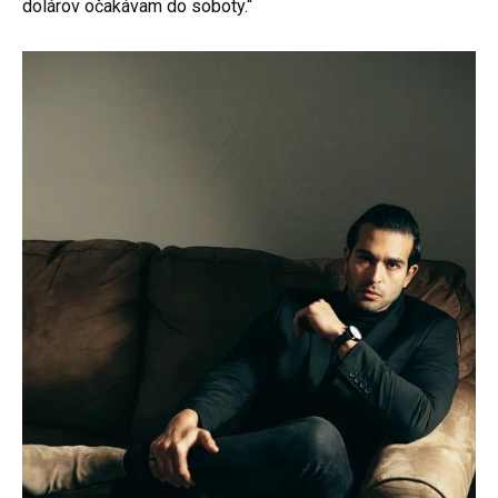
dolárov očakávam do soboty.“