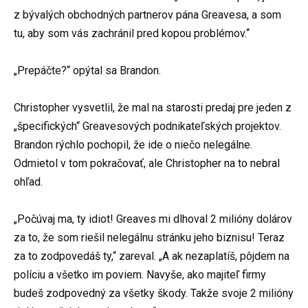
z bývalých obchodných partnerov pána Greavesa, a som
tu, aby som vás zachránil pred kopou problémov.“
„Prepáčte?“ opýtal sa Brandon.
Christopher vysvetlil, že mal na starosti predaj pre jeden z
„špecifických“ Greavesových podnikateľských projektov.
Brandon rýchlo pochopil, že ide o niečo nelegálne.
Odmietol v tom pokračovať, ale Christopher na to nebral
ohľad.
„Počúvaj ma, ty idiot! Greaves mi dlhoval 2 milióny dolárov
za to, že som riešil nelegálnu stránku jeho biznisu! Teraz
za to zodpovedáš ty,“ zareval. „A ak nezaplatíš, pôjdem na
políciu a všetko im poviem. Navyše, ako majiteľ firmy
budeš zodpovedný za všetky škody. Takže svoje 2 milióny