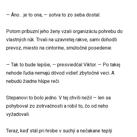
— Áno… je to ona, — sotva to zo seba dostal.
Potom príbuzní jeho ženy vzali organizáciu pohrebu do
vlastných rúk. Trvali na uzavretej rakve, sami dohodli
prevoz, miesto na cintoríne, smútočné posedenie.
— Tak to bude lepšie, — presviedčal Viktor. — Po takej
nehode ľudia nemajú dôvod vidieť zbytočné veci. A
nebudú žiadne hlúpe reči.
Stepanovi to bolo jedno. V tej chvíli nežil — len sa
pohyboval zo zotrvačnosti a robil to, čo od neho
vyžadovali.
Teraz, keď stál pri hrobe v suchý a nečakane teplý