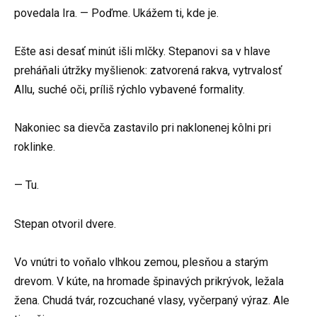
povedala Ira. — Poďme. Ukážem ti, kde je.
Ešte asi desať minút išli mlčky. Stepanovi sa v hlave
preháňali útržky myšlienok: zatvorená rakva, vytrvalosť
Allu, suché oči, príliš rýchlo vybavené formality.
Nakoniec sa dievča zastavilo pri naklonenej kôlni pri
roklinke.
— Tu.
Stepan otvoril dvere.
Vo vnútri to voňalo vlhkou zemou, plesňou a starým
drevom. V kúte, na hromade špinavých prikrývok, ležala
žena. Chudá tvár, rozcuchané vlasy, vyčerpaný výraz. Ale