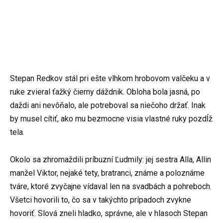
Stepan Redkov stál pri ešte vlhkom hrobovom valčeku a v
ruke zvieral ťažký čierny dáždnik. Obloha bola jasná, po
daždi ani nevôňalo, ale potreboval sa niečoho držať. Inak
by musel cítiť, ako mu bezmocne visia vlastné ruky pozdĺž
tela.
Okolo sa zhromaždili príbuzní Ľudmily: jej sestra Alla, Allin
manžel Viktor, nejaké tety, bratranci, známe a poloznáme
tváre, ktoré zvyčajne vídaval len na svadbách a pohreboch.
Všetci hovorili to, čo sa v takýchto prípadoch zvykne
hovoriť. Slová zneli hladko, správne, ale v hlasoch Stepan