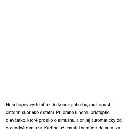
Neschopný vydržať až do konca pohrebu, muž opustil
cintorín skôr ako ostatní. Pri bráne k nemu pristúpilo
dievčatko, ktoré prosilo o almužnu, a on jej automaticky dal
posledné peniaze. Keď sa už chystal nastúpiť do auta, za