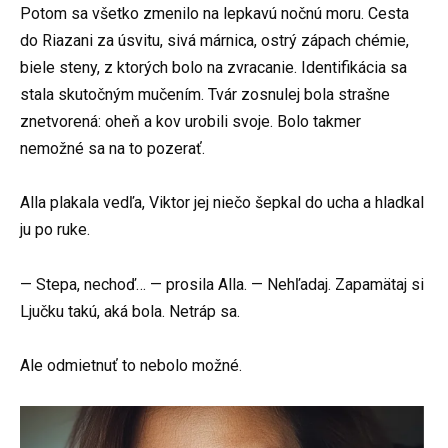
Potom sa všetko zmenilo na lepkavú nočnú moru. Cesta
do Riazani za úsvitu, sivá márnica, ostrý zápach chémie,
biele steny, z ktorých bolo na zvracanie. Identifikácia sa
stala skutočným mučením. Tvár zosnulej bola strašne
znetvorená: oheň a kov urobili svoje. Bolo takmer
nemožné sa na to pozerať.
Alla plakala vedľa, Viktor jej niečo šepkal do ucha a hladkal
ju po ruke.
— Stepa, nechoď… — prosila Alla. — Nehľadaj. Zapamätaj si
Ljučku takú, aká bola. Netráp sa.
Ale odmietnuť to nebolo možné.