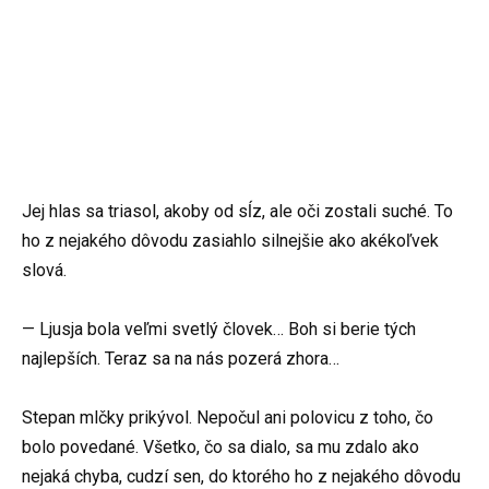
Jej hlas sa triasol, akoby od sĺz, ale oči zostali suché. To
ho z nejakého dôvodu zasiahlo silnejšie ako akékoľvek
slová.
— Ljusja bola veľmi svetlý človek… Boh si berie tých
najlepších. Teraz sa na nás pozerá zhora…
Stepan mlčky prikývol. Nepočul ani polovicu z toho, čo
bolo povedané. Všetko, čo sa dialo, sa mu zdalo ako
nejaká chyba, cudzí sen, do ktorého ho z nejakého dôvodu