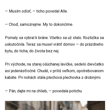
— Musím odísť, — ticho povedal Alle.
— Choď, samozrejme. My to dokončíme.
Pomaly sa vybral k bráne. Všetko sa už stalo. Rozlúčka sa
uskutočnila. Teraz sa musel vrátiť domov — do prázdneho
bytu, do ticha, do života bez nej.
Pri východe, na starej ošúchanej lavičke, sedelo dievčatko
asi jedenásťročné. Chudé, v príliš veľkom, opotrebovanom
kabáte. Pri nohách stála plechová plechovka s drobnými.
— Pán, dajte mi na chlieb, — povedala potichu.