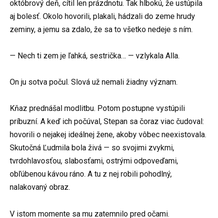
októbrový deň, cítil len prázdnotu. Tak hlbokú, že ustúpila
aj bolesť. Okolo hovorili, plakali, hádzali do zeme hrudy
zeminy, a jemu sa zdalo, že sa to všetko nedeje s ním.
— Nech ti zem je ľahká, sestrička… — vzlykala Alla.
On ju sotva počul. Slová už nemali žiadny význam.
Kňaz prednášal modlitbu. Potom postupne vystúpili
príbuzní. A keď ich počúval, Stepan sa čoraz viac čudoval:
hovorili o nejakej ideálnej žene, akoby vôbec neexistovala.
Skutočná Ľudmila bola živá — so svojimi zvykmi,
tvrdohlavosťou, slabosťami, ostrými odpoveďami,
obľúbenou kávou ráno. A tu z nej robili pohodlný,
nalakovaný obraz.
V istom momente sa mu zatemnilo pred očami.