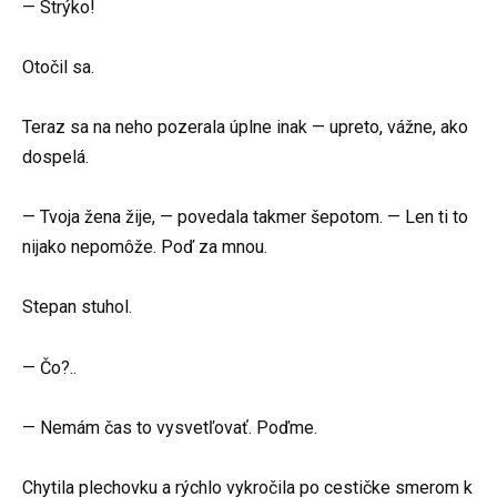
— Strýko!
Otočil sa.
Teraz sa na neho pozerala úplne inak — upreto, vážne, ako
dospelá.
— Tvoja žena žije, — povedala takmer šepotom. — Len ti to
nijako nepomôže. Poď za mnou.
Stepan stuhol.
— Čo?..
— Nemám čas to vysvetľovať. Poďme.
Chytila plechovku a rýchlo vykročila po cestičke smerom k