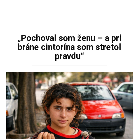
„Pochoval som ženu – a pri
bráne cintorína som stretol
pravdu“