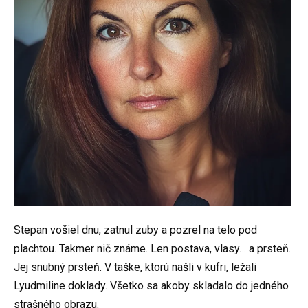
Stepan vošiel dnu, zatnul zuby a pozrel na telo pod
plachtou. Takmer nič známe. Len postava, vlasy… a prsteň.
Jej snubný prsteň. V taške, ktorú našli v kufri, ležali
Lyudmiline doklady. Všetko sa akoby skladalo do jedného
strašného obrazu.