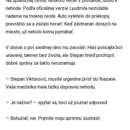
Na spiatočnej ceste, neskoro večer v pondelok, došlo k
nehode. Podľa oficiálnej verzie Lyudmila nezvládla
riadenie na mokrej ceste. Auto vyletelo do priekopy,
prevrátilo sa a začalo horieť. Keď záchranári dorazili na
miesto, už nebolo komu pomáhať.
V utorok o pol siedmej ráno mu zavolali. Hlas policajta bol
unavený, takmer bez života, ale Stepan hneď pochopil:
dobré správy sa takto neoznamujú.
— Stepan Viktorovič, musíte urgentne prísť do Riazane.
Vaša manželka mala ťažkú dopravnú nehodu.
— Je nažive? — spýtal sa, hoci už poznal odpoveď.
— Bohužiaľ, nie. Prijmite moju úprimnú sústrasť.