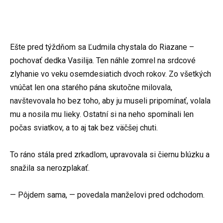
Ešte pred týždňom sa Ľudmila chystala do Riazane –
pochovať dedka Vasilija. Ten náhle zomrel na srdcové
zlyhanie vo veku osemdesiatich dvoch rokov. Zo všetkých
vnúčat len ona starého pána skutočne milovala,
navštevovala ho bez toho, aby ju museli pripomínať, volala
mu a nosila mu lieky. Ostatní si na neho spomínali len
počas sviatkov, a to aj tak bez väčšej chuti.
To ráno stála pred zrkadlom, upravovala si čiernu blúzku a
snažila sa nerozplakať.
— Pôjdem sama, — povedala manželovi pred odchodom.