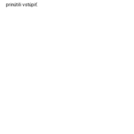
prinútili vstúpiť.