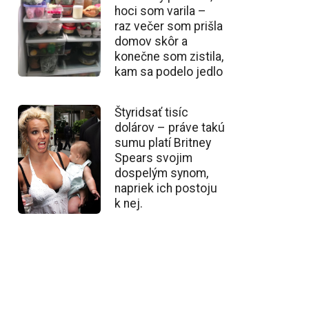
hoci som varila –
raz večer som prišla
domov skôr a
konečne som zistila,
kam sa podelo jedlo
Štyridsať tisíc
dolárov – práve takú
sumu platí Britney
Spears svojim
dospelým synom,
napriek ich postoju
k nej.