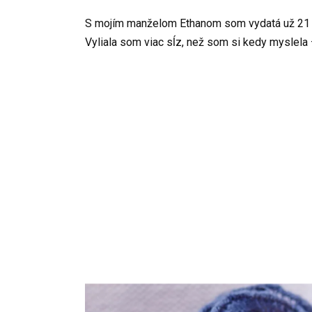
S mojím manželom Ethanom som vydatá už 21 r
Vyliala som viac sĺz, než som si kedy myslela 