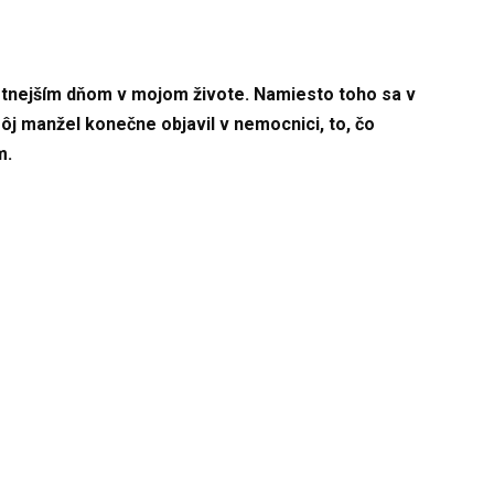
astnejším dňom v mojom živote. Namiesto toho sa v
ôj manžel konečne objavil v nemocnici, to, čo
m.