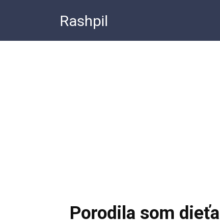
Перейти
Rashpil
к
контенту
Porodila som dieťa