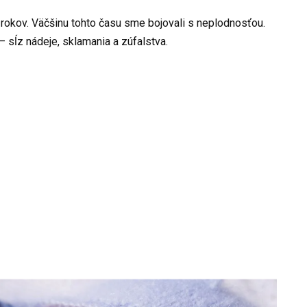
okov. Väčšinu tohto času sme bojovali s neplodnosťou.
– sĺz nádeje, sklamania a zúfalstva.