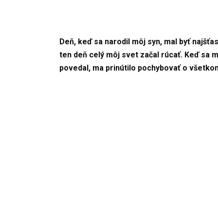
Deň, keď sa narodil môj syn, mal byť najšť
ten deň celý môj svet začal rúcať. Keď sa m
povedal, ma prinútilo pochybovať o všetko