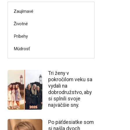
Zaujímavé
Životné
Príbehy
Múdrosť
Tri ženy v
pokročilom veku sa
vydali na
dobrodružstvo, aby
si splnili svoje
najväčšie sny.
Po päťdesiatke som
si našla dvoch