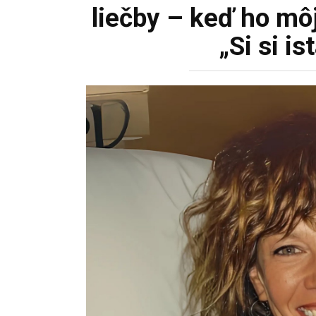
liečby – keď ho môj
„Si si is