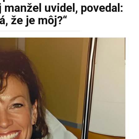
 manžel uvidel, povedal:
tá, že je môj?“