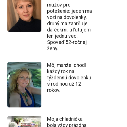
mužov pre
potešenie: jeden ma
vozí na dovolenky,
druhý ma zahrňuje
darčekmi, a ľutujem
len jednu vec.
Spoveď 52-ročnej
ženy.
Môj manžel chodí
každý rok na
týždennú dovolenku
s rodinou už 12
rokov.
Moja chladnička
bola vždy prázdna,