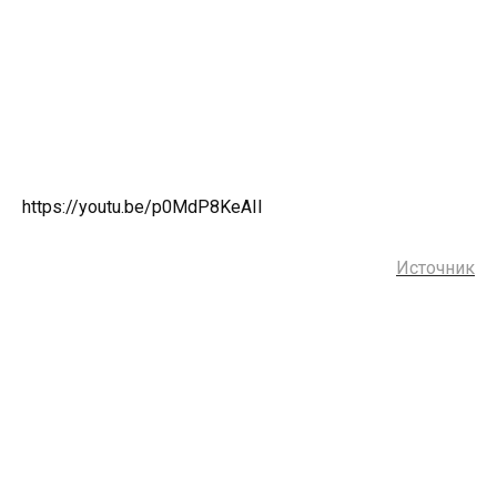
https://youtu.be/p0MdP8KeAII
Источник