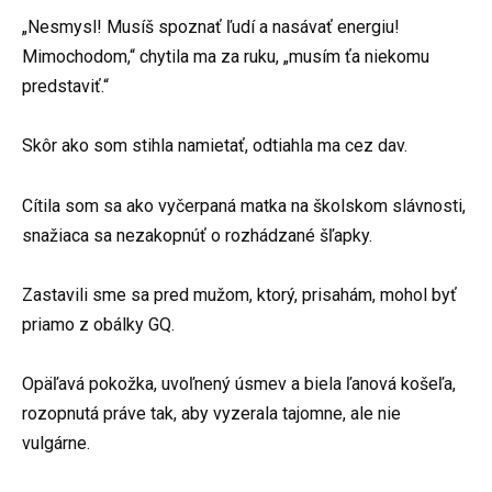
„Nesmysl! Musíš spoznať ľudí a nasávať energiu!
Mimochodom,“ chytila ma za ruku, „musím ťa niekomu
predstaviť.“
Skôr ako som stihla namietať, odtiahla ma cez dav.
Cítila som sa ako vyčerpaná matka na školskom slávnosti,
snažiaca sa nezakopnúť o rozhádzané šľapky.
Zastavili sme sa pred mužom, ktorý, prisahám, mohol byť
priamo z obálky GQ.
Opäľavá pokožka, uvoľnený úsmev a biela ľanová košeľa,
rozopnutá práve tak, aby vyzerala tajomne, ale nie
vulgárne.