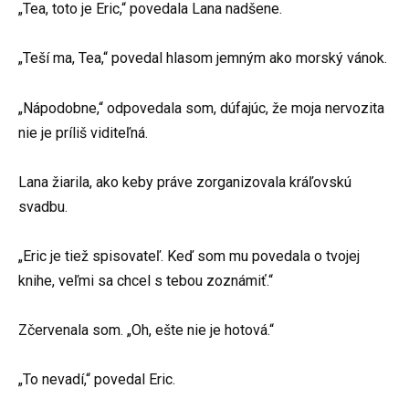
„Tea, toto je Eric,“ povedala Lana nadšene.
„Teší ma, Tea,“ povedal hlasom jemným ako morský vánok.
„Nápodobne,“ odpovedala som, dúfajúc, že moja nervozita
nie je príliš viditeľná.
Lana žiarila, ako keby práve zorganizovala kráľovskú
svadbu.
„Eric je tiež spisovateľ. Keď som mu povedala o tvojej
knihe, veľmi sa chcel s tebou zoznámiť.“
Zčervenala som. „Oh, ešte nie je hotová.“
„To nevadí,“ povedal Eric.