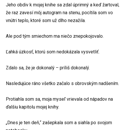
Jeho obdiv k mojej knihe sa zdal úprimný a keď žartoval,
že raz zavesí môj autogram na stenu, pocítila som vo
vnútri teplo, ktoré som už dlho nezažila.
Ale pod tým smiechom ma niečo znepokojovalo.
Ľahká úzkosť, ktorú som nedokázala vysvetliť.
Zdalo sa, že je dokonalý – príliš dokonalý.
Nasledujúce ráno všetko začalo s obrovským nadšením.
Protiahla som sa, moja myseľ vrievala od nápadov na
ďalšiu kapitolu mojej knihy.
„Dnes je ten deň,“ zašepkala som a siahla po svojom