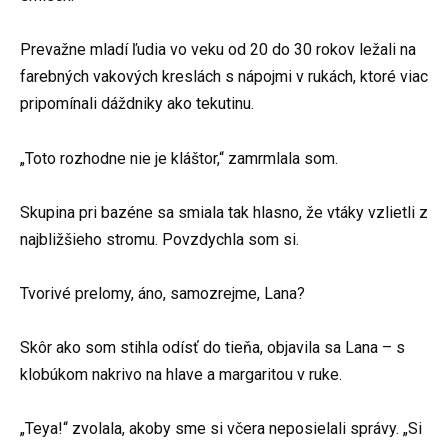
Prevažne mladí ľudia vo veku od 20 do 30 rokov ležali na
farebných vakových kreslách s nápojmi v rukách, ktoré viac
pripomínali dáždniky ako tekutinu.
„Toto rozhodne nie je kláštor,“ zamrmlala som.
Skupina pri bazéne sa smiala tak hlasno, že vtáky vzlietli z
najbližšieho stromu. Povzdychla som si.
Tvorivé prelomy, áno, samozrejme, Lana?
Skôr ako som stihla odísť do tieňa, objavila sa Lana – s
klobúkom nakrivo na hlave a margaritou v ruke.
„Teya!“ zvolala, akoby sme si včera neposielali správy. „Si