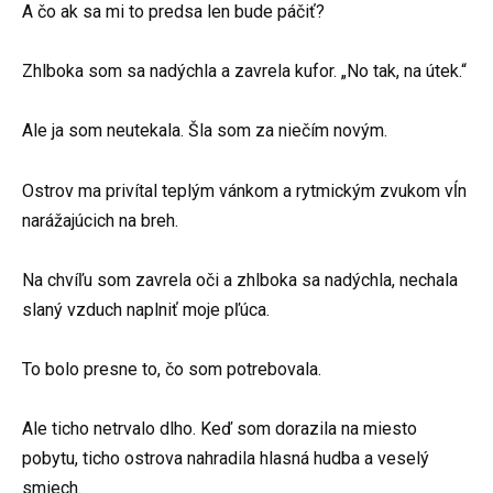
A čo ak sa mi to predsa len bude páčiť?
Zhlboka som sa nadýchla a zavrela kufor. „No tak, na útek.“
Ale ja som neutekala. Šla som za niečím novým.
Ostrov ma privítal teplým vánkom a rytmickým zvukom vĺn
narážajúcich na breh.
Na chvíľu som zavrela oči a zhlboka sa nadýchla, nechala
slaný vzduch naplniť moje pľúca.
To bolo presne to, čo som potrebovala.
Ale ticho netrvalo dlho. Keď som dorazila na miesto
pobytu, ticho ostrova nahradila hlasná hudba a veselý
smiech.