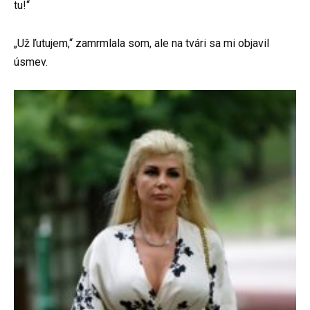
tu!“
„Už ľutujem,“ zamrmlala som, ale na tvári sa mi objavil
úsmev.