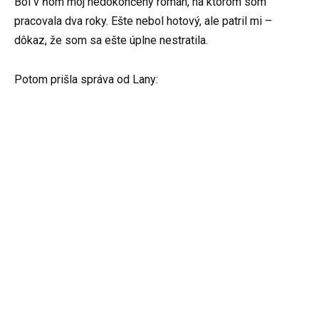
Bol v ňom môj nedokončený román, na ktorom som
pracovala dva roky. Ešte nebol hotový, ale patril mi –
dôkaz, že som sa ešte úplne nestratila.
Potom prišla správa od Lany: