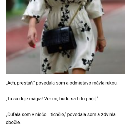
„Ach, prestaň,“ povedala som a odmietavo mávla rukou.
„Tu sa deje mágia! Ver mi, bude sa ti to páčiť.“
„Dúfala som v niečo… tichšie,“ povedala som a zdvihla
obočie.