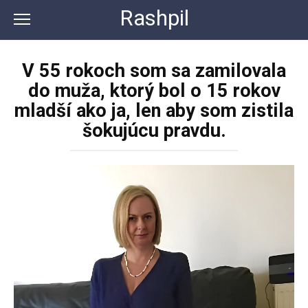
Перейти
Rashpil
к
контенту
V 55 rokoch som sa zamilovala
do muža, ktorý bol o 15 rokov
mladší ako ja, len aby som zistila
šokujúcu pravdu.