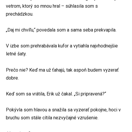
vetrom, ktorý so mnou hral – súhlasila som s
prechádzkou.
„Daj mi chvíľu,“ povedala som a sama seba prekvapila.
V izbe som prehrabávala kufor a vytiahla najvhodnejšie
letné šaty.
Prečo nie? Keď ma už ťahajú, tak aspoň budem vyzerať
dobre.
Keď som sa vrátila, Erik už čakal. „Si pripravená?“
Pokývla som hlavou a snažila sa vyzerať pokojne, hoci v
bruchu som stále cítila nezvyčajné vzrušenie.