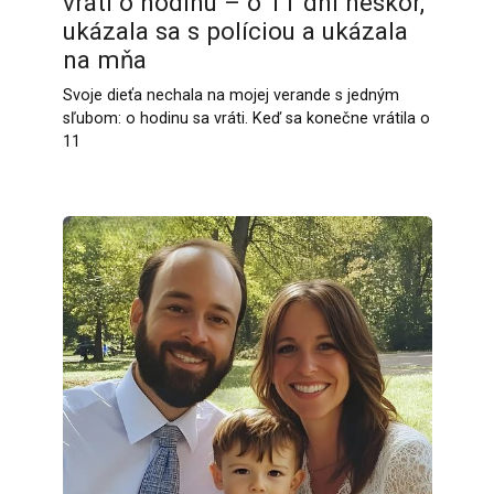
vráti o hodinu – o 11 dní neskôr,
ukázala sa s políciou a ukázala
na mňa
Svoje dieťa nechala na mojej verande s jedným
sľubom: o hodinu sa vráti. Keď sa konečne vrátila o
11