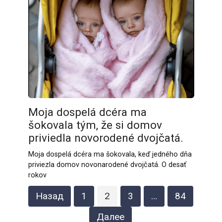
Moja dospelá dcéra ma
šokovala tým, že si domov
priviedla novorodené dvojčatá.
Moja dospelá dcéra ma šokovala, keď jedného dňa
priviezla domov novonarodené dvojčatá. O desať
rokov
Пагинация
Назад
1
2
3
…
84
записей
Далее