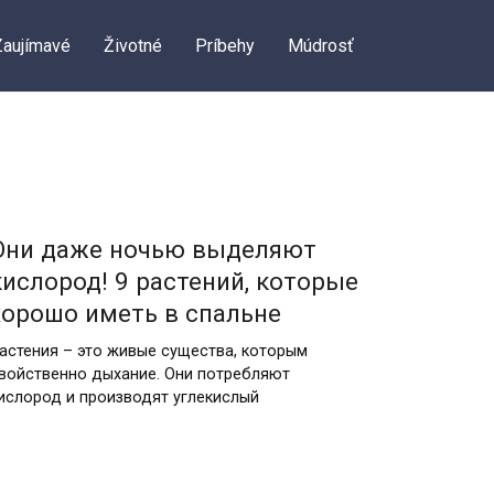
Zaujímavé
Životné
Príbehy
Múdrosť
Они даже ночью выделяют
кислород! 9 растений, которые
хорошо иметь в спальне
астения – это живые существа, которым
войственно дыхание. Они потребляют
ислород и производят углекислый